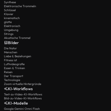
Synthese
Elektronische Trommeln
Schlüssel
Klavier
kinematisch
glatte
Elektronisch
Umgebung
Strings
Akustische Trommel
Bilder
Die Natur
Menschen
Liebe & Beziehungen
Fitness ist
Luftvideografie
Essen & Trinken
Reisen
Der Transport
Technologie
Zoom virtuelle Hintergründe
KI-Workflows
Text-zu-Video-KI-Workflows
Bild-zu-Video-KI-Workflows
KI-Modelle
Google Gemini Omni Flash