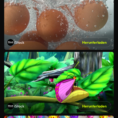
iStock
Herunterladen
iStock
Herunterladen