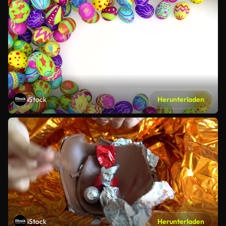
iStock
Herunterladen
iStock
Herunterladen