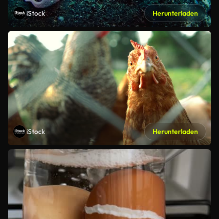
iStock
Herunterladen
iStock
Herunterladen