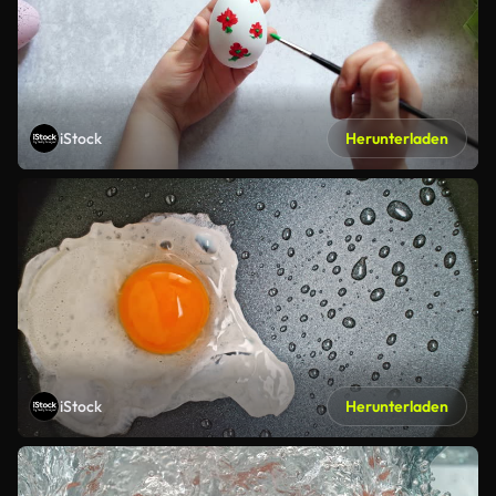
iStock
Herunterladen
iStock
Herunterladen