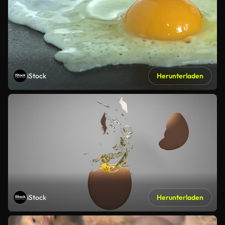
iStock
Herunterladen
iStock
Herunterladen