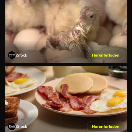
iStock
Herunterladen
iStock
Herunterladen