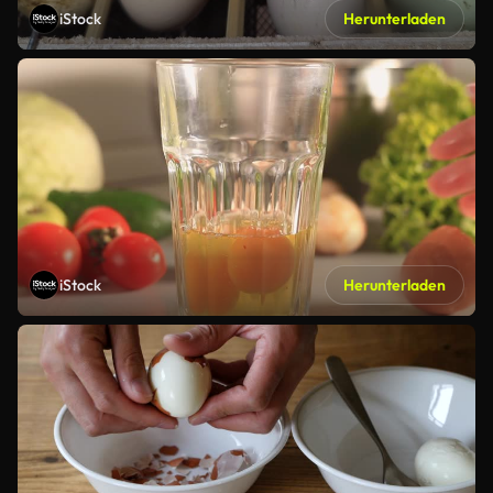
iStock
Herunterladen
iStock
Herunterladen