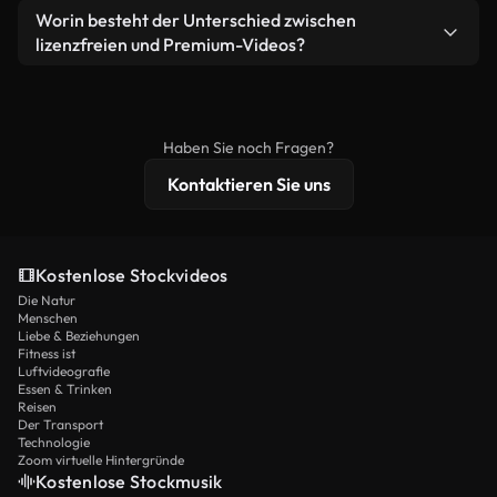
weiterverbreiten.
Ja. Sie dürfen unsere Videos gerne kürzen,
Worin besteht der Unterschied zwischen
Videomaterial.
bearbeiten oder neu zusammenstellen. Achten Sie
lizenzfreien und Premium-Videos?
nur darauf, dass das Endprodukt unserer Lizenz
Lizenzfreie Videos beinhalten kommerzielle
entspricht und nicht als ungeschnittenes
Nutzungsrechte, während Premium-Inhalte
Stockmaterial weiterverbreitet wird.
exklusives Filmmaterial, 4K-Auflösung und
Haben Sie noch Fragen?
erweiterten Lizenzschutz bieten.
Kontaktieren Sie uns
Kostenlose Stockvideos
Die Natur
Menschen
Liebe & Beziehungen
Fitness ist
Luftvideografie
Essen & Trinken
Reisen
Der Transport
Technologie
Zoom virtuelle Hintergründe
Kostenlose Stockmusik