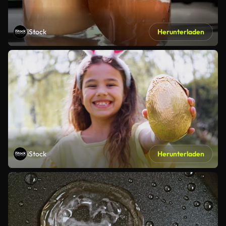
iStock
Herunterladen
iStock
Herunterladen