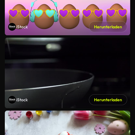
iStock
Herunterladen
iStock
Herunterladen