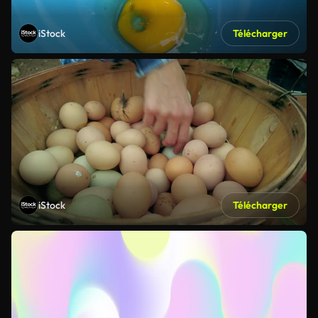
iStock
Télécharger
iStock
Télécharger