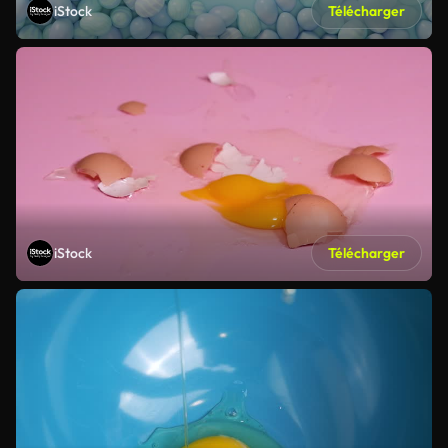
iStock
Télécharger
iStock
Télécharger