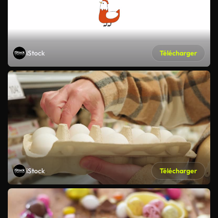
iStock
Télécharger
iStock
Télécharger