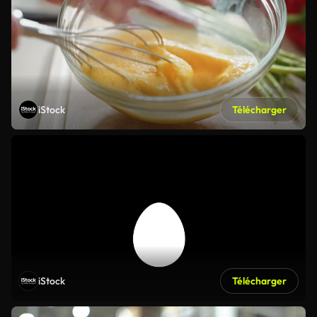
iStock
Télécharger
iStock
Télécharger