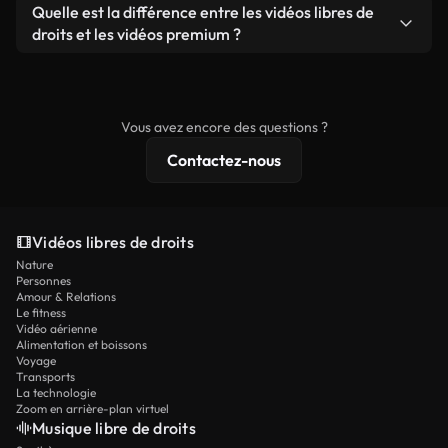
filigrane. Vous obtenez des images nettes et
Oui. Vous pouvez librement découper, recadrer ou
Quelle est la différence entre les vidéos libres de
que produit autonome.
prêtes à l'emploi.
remixer nos vidéos. Assurez-vous simplement que
droits et les vidéos premium ?
le produit final respecte notre licence et ne soit
Les vidéos libres de droits incluent les droits
pas redistribué en tant que contenu libre de droits.
commerciaux, tandis que le contenu premium
comprend des séquences exclusives, une
Vous avez encore des questions ?
résolution 4K et des protections de licence
Contactez-nous
étendues.
Vidéos libres de droits
Nature
Personnes
Amour & Relations
Le fitness
Vidéo aérienne
Alimentation et boissons
Voyage
Transports
La technologie
Zoom en arrière-plan virtuel
Musique libre de droits