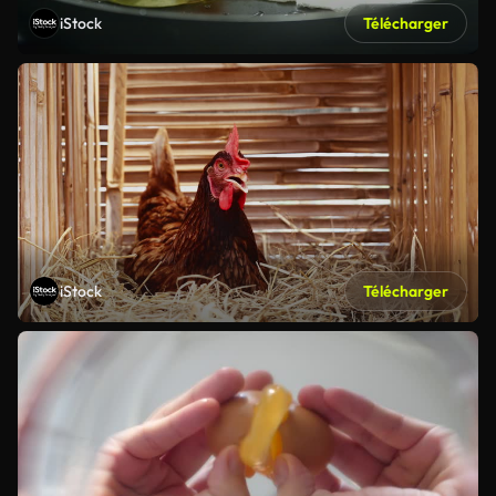
iStock
Télécharger
iStock
Télécharger