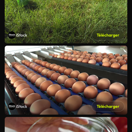
iStock
Télécharger
iStock
Télécharger