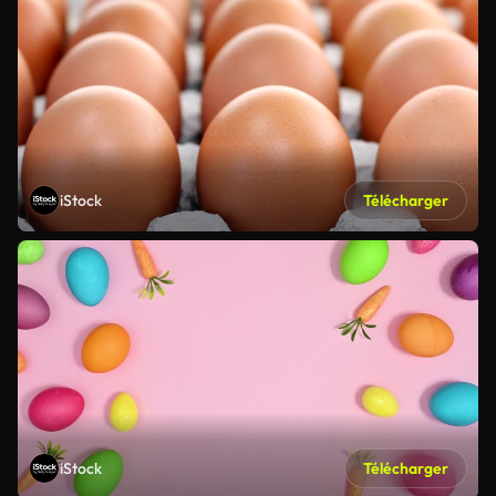
iStock
Télécharger
iStock
Télécharger