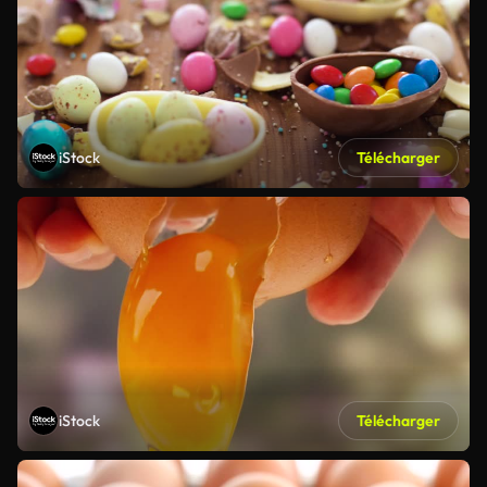
iStock
Télécharger
iStock
Télécharger