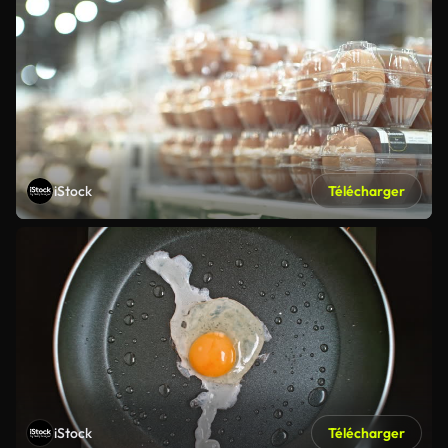
iStock
Télécharger
iStock
Télécharger