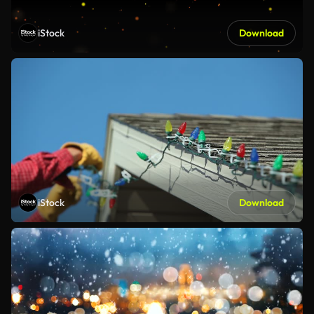
iStock
Download
iStock
Download