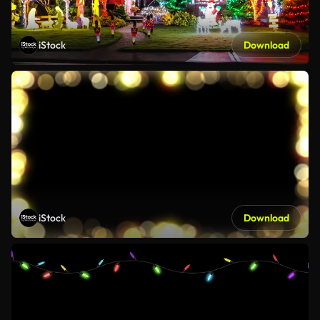
iStock
Download
iStock
Download