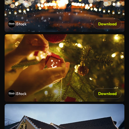
iStock
Download
iStock
Download