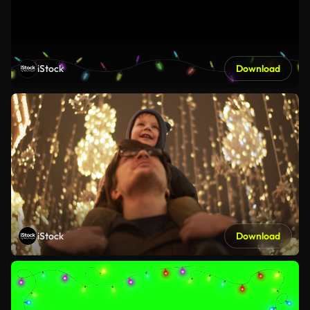
iStock
Download
iStock
Download