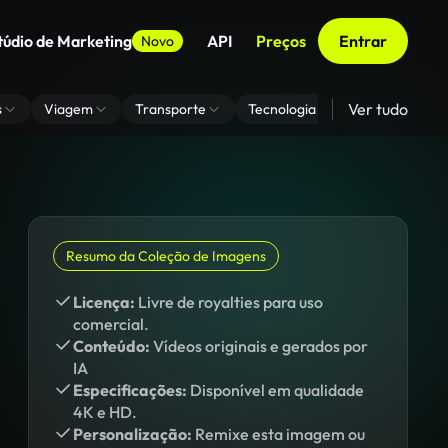
túdio de Marketing
API
Preços
Entrar
Novo
Ver tudo
s
Viagem
Transporte
Tecnologia
Zoom De Fundo
Resumo da Coleção de Imagens
Licença:
Livre de royalties para uso
comercial.
Conteúdo:
Vídeos originais e gerados por
IA
Especificações:
Disponível em qualidade
4K e HD.
Personalização:
Remixe esta imagem ou