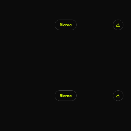
Ricrea
Ricrea