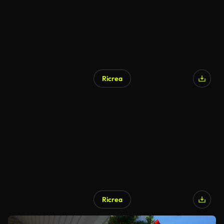
Ricrea
Ricrea