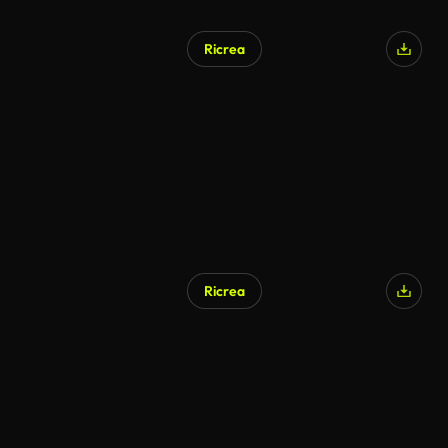
Ricrea
Ricrea