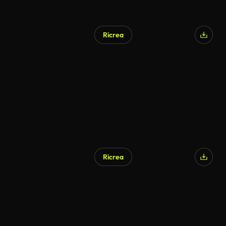
Ricrea
Ricrea