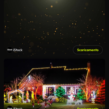
iStock
Scaricamento
iStock
Scaricamento