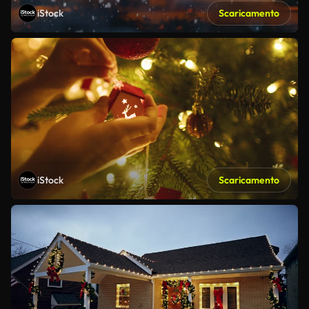
iStock
Scaricamento
iStock
Scaricamento