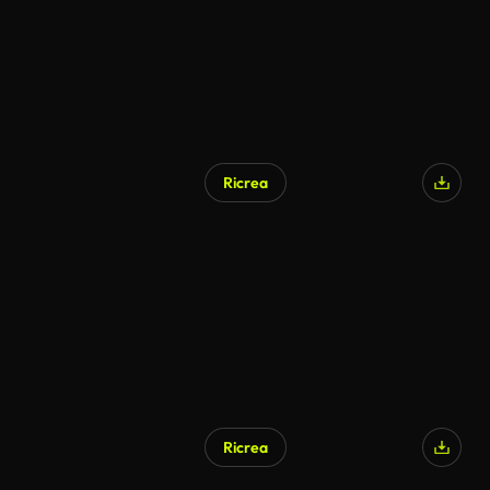
Ricrea
Ricrea