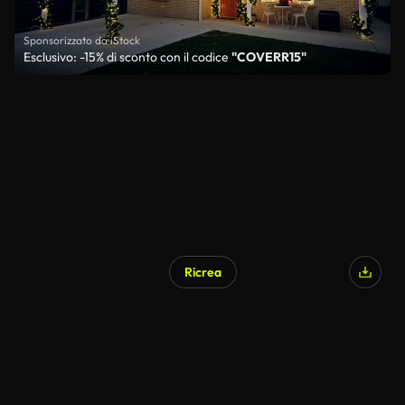
Sponsorizzato da iStock
Esclusivo: -15% di sconto con il codice
"COVERR15"
Ricrea