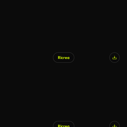
Ricrea
Ricrea