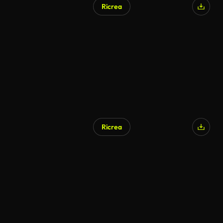
Ricrea
Ricrea