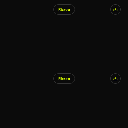
Ricrea
Ricrea