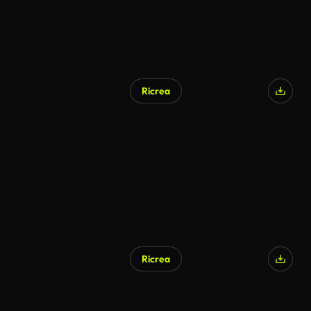
Ricrea
Ricrea