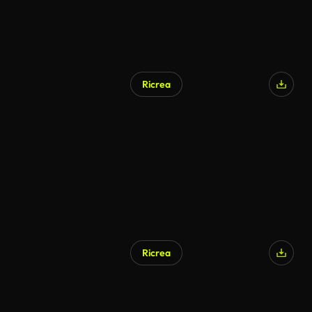
Ricrea
Ricrea