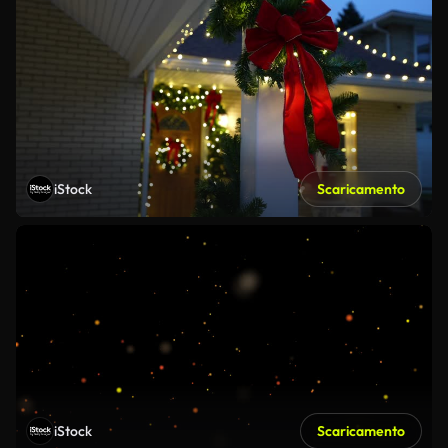
iStock
Scaricamento
iStock
Scaricamento