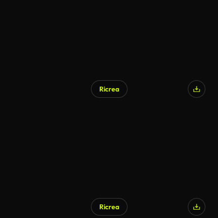
Ricrea
Ricrea