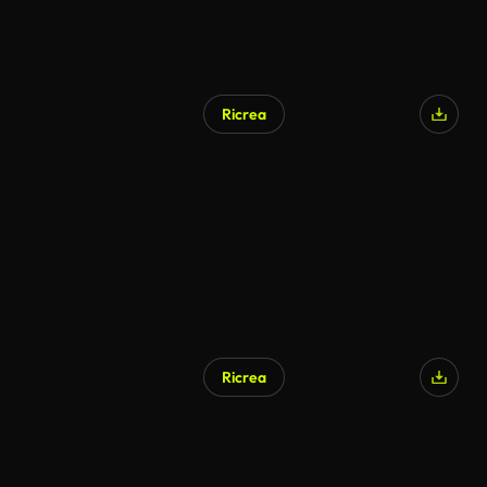
Ricrea
Ricrea