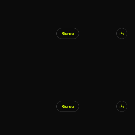
Ricrea
Ricrea