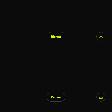
Ricrea
Ricrea