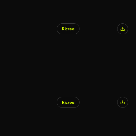
Ricrea
Ricrea