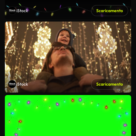
iStock
Scaricamento
iStock
Scaricamento