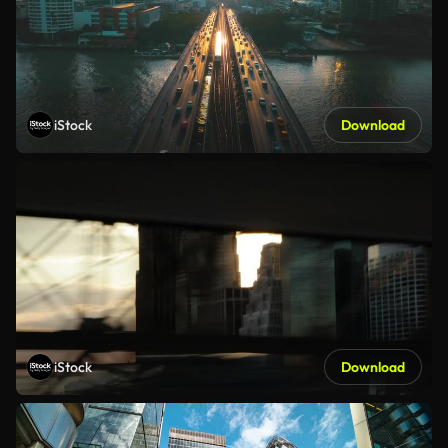
iStock
Download
iStock
Download