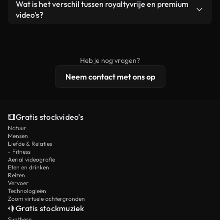
Ja. Je mag onze video's inkorten, bijsnijden of
Wat is het verschil tussen royaltyvrije en premium
een losstaand product.
remixen. Zorg er wel voor dat het eindproduct
video's?
voldoet aan onze licentievoorwaarden en niet als
Royaltyvrije video's bevatten commerciële
onbewerkt stockmateriaal wordt verspreid.
rechten, terwijl premium content exclusieve
beelden, 4K-resolutie en uitgebreidere
Heb je nog vragen?
licentiebescherming omvat.
Neem contact met ons op
Gratis stockvideo’s
Natuur
Mensen
Liefde & Relaties
- Fitness
Aerial videografie
Eten en drinken
Reizen
Vervoer
Technologieën
Zoom virtuele achtergronden
Gratis stockmuziek
Synthese