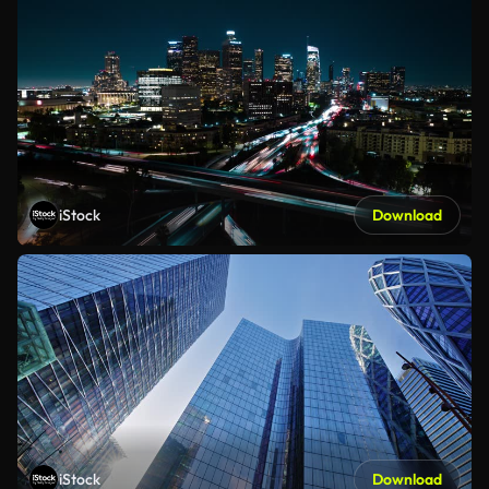
iStock
Download
iStock
Download