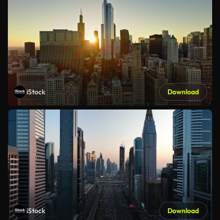
iStock
Download
iStock
Download