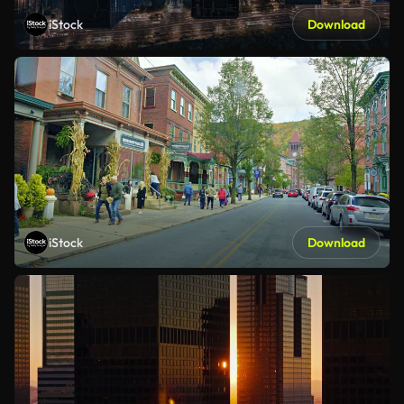
iStock
Download
iStock
Download