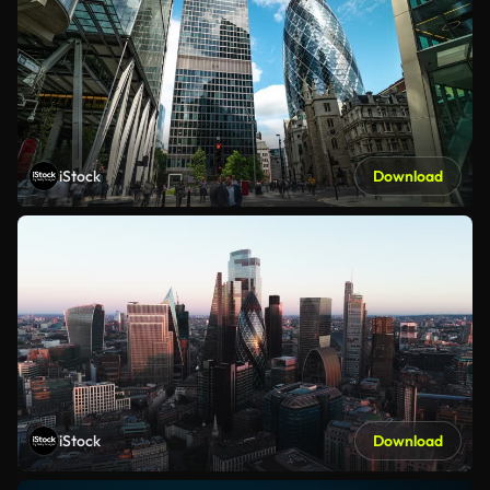
iStock
Download
iStock
Download