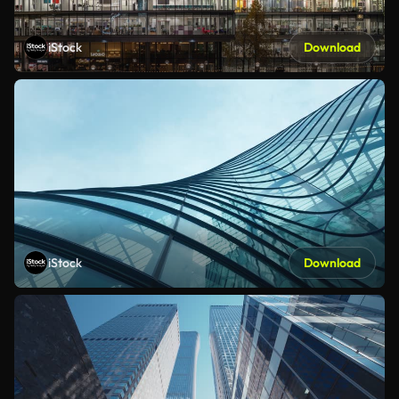
iStock
Download
iStock
Download