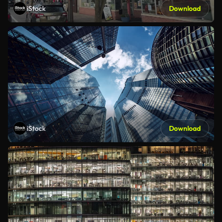
iStock
Download
iStock
Download