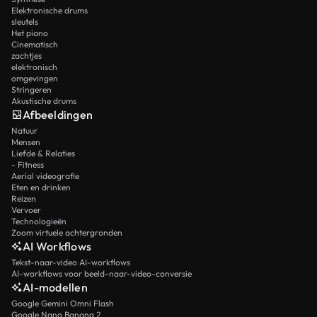
Elektronische drums
sleutels
Het piano
Cinematisch
zachtjes
elektronisch
omgevingen
Stringeren
Akustische drums
Afbeeldingen
Natuur
Mensen
Liefde & Relaties
- Fitness
Aerial videografie
Eten en drinken
Reizen
Vervoer
Technologieën
Zoom virtuele achtergronden
AI Workflows
Tekst-naar-video AI-workflows
AI-workflows voor beeld-naar-video-conversie
AI-modellen
Google Gemini Omni Flash
Google Nano Banana 2