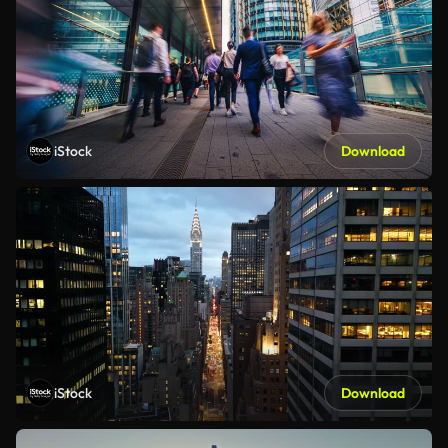
iStock
Download
iStock
Download