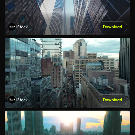
iStock
Download
iStock
Download