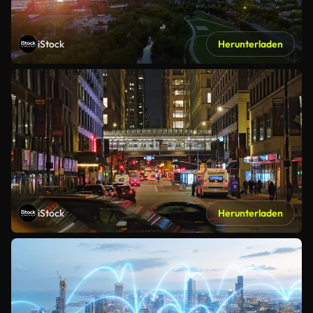
iStock
Herunterladen
iStock
Herunterladen