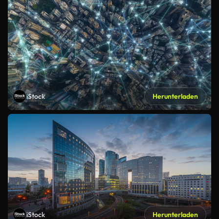
iStock
Herunterladen
iStock
Herunterladen