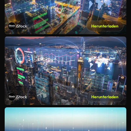
iStock
Herunterladen
iStock
Herunterladen