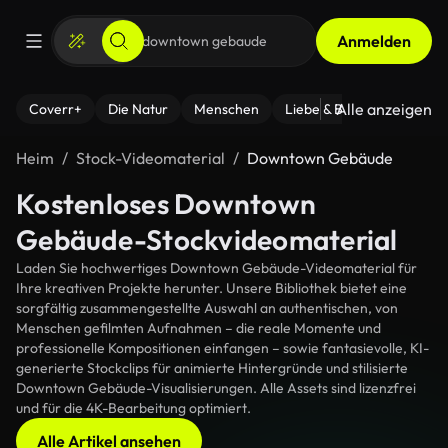
Anmelden
Alle anzeigen
Coverr+
Die Natur
Menschen
Liebe & Beziehungen
F
Heim
Stock-Videomaterial
Downtown Gebäude
Kostenloses Downtown
Gebäude-Stockvideomaterial
Laden Sie hochwertiges Downtown Gebäude-Videomaterial für
Ihre kreativen Projekte herunter. Unsere Bibliothek bietet eine
sorgfältig zusammengestellte Auswahl an authentischen, von
Menschen gefilmten Aufnahmen – die reale Momente und
professionelle Kompositionen einfangen – sowie fantasievolle, KI-
generierte Stockclips für animierte Hintergründe und stilisierte
Downtown Gebäude-Visualisierungen. Alle Assets sind lizenzfrei
und für die 4K-Bearbeitung optimiert.
Alle Artikel ansehen