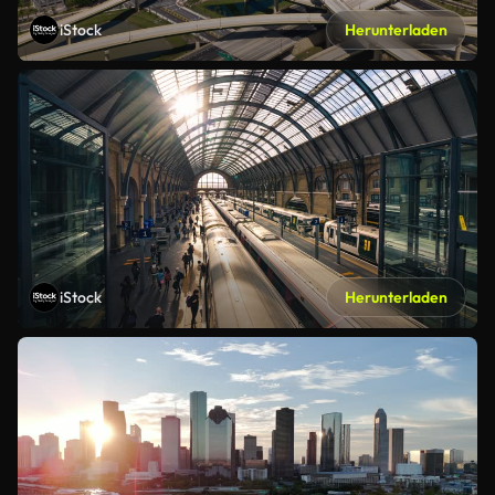
iStock
Herunterladen
iStock
Herunterladen