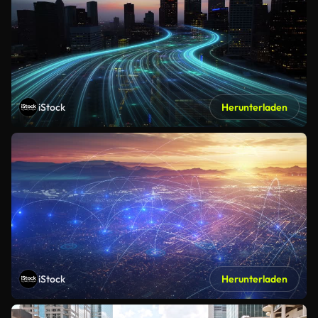
iStock
Herunterladen
iStock
Herunterladen