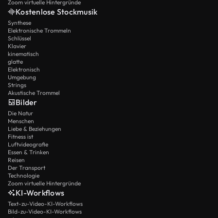
Zoom virtuelle Hintergründe
Kostenlose Stockmusik
Synthese
Elektronische Trommeln
Schlüssel
Klavier
kinematisch
glatte
Elektronisch
Umgebung
Strings
Akustische Trommel
Bilder
Die Natur
Menschen
Liebe & Beziehungen
Fitness ist
Luftvideografie
Essen & Trinken
Reisen
Der Transport
Technologie
Zoom virtuelle Hintergründe
KI-Workflows
Text-zu-Video-KI-Workflows
Bild-zu-Video-KI-Workflows