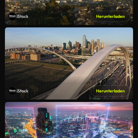
iStock
Herunterladen
iStock
Herunterladen