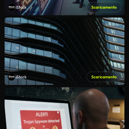
iStock
Scaricamento
iStock
Scaricamento