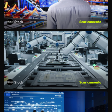
iStock
Scaricamento
iStock
Scaricamento