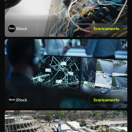
iStock
Scaricamento
iStock
Scaricamento