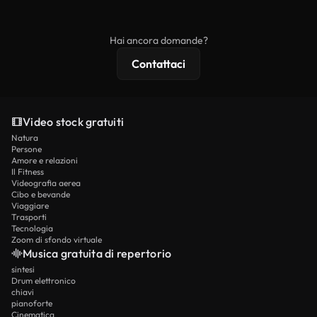
ridistribuito come contenuto stock non riprodotto.
mentre i contenuti premium includono filmati
esclusivi, risoluzione 4K e protezioni di licenza
Hai ancora domande?
estese.
Contattaci
Video stock gratuiti
Natura
Persone
Amore e relazioni
Il Fitness
Videografia aerea
Cibo e bevande
Viaggiare
Trasporti
Tecnologia
Zoom di sfondo virtuale
Musica gratuita di repertorio
sintesi
Drum elettronico
chiavi
pianoforte
Cinematica