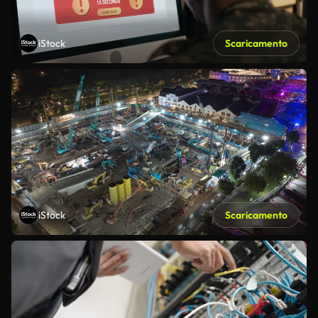
iStock
Scaricamento
iStock
Scaricamento