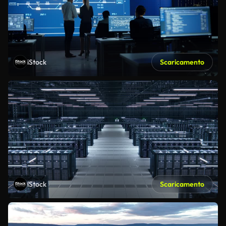
iStock
Scaricamento
iStock
Scaricamento