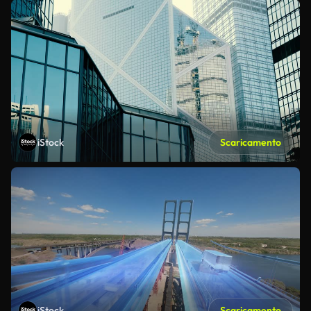
iStock
Scaricamento
iStock
Scaricamento