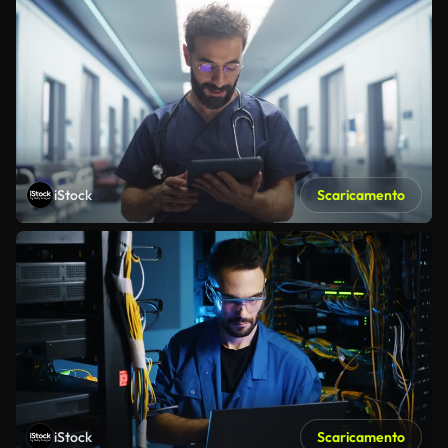
iStock
Scaricamento
iStock
Scaricamento