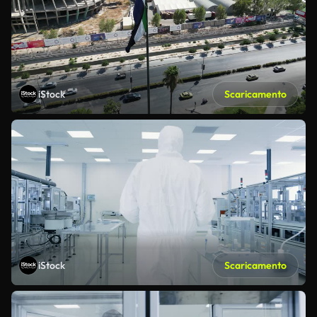
iStock
Scaricamento
iStock
Scaricamento