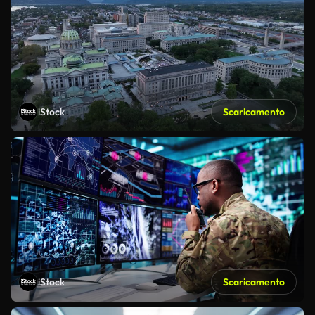
iStock
Scaricamento
iStock
Scaricamento