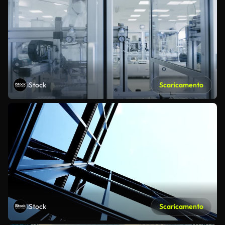
iStock
Scaricamento
iStock
Scaricamento