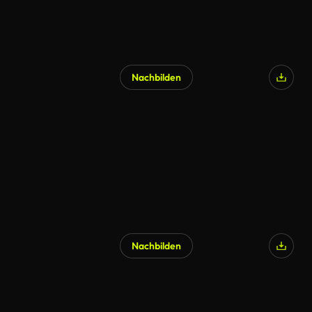
Nachbilden
KI-generiert
Nachbilden
KI-generiert