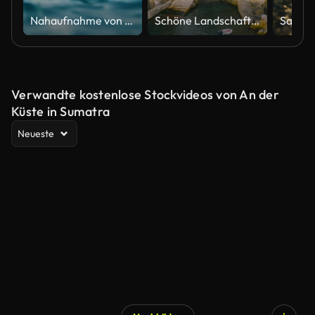
Nahaufnahme von flackernden Meereswellen in Zeitlupe, nahtloser Loop-Hintergrund
Schöne Landschaft eines Küstenfischerdorfes, Stadt der Cinque Terre in Riomaggiore, Italien, Europa.Neighborhoood Konzept.
Verwandte kostenlose Stockvideos von An der
Küste in Sumatra
Neueste