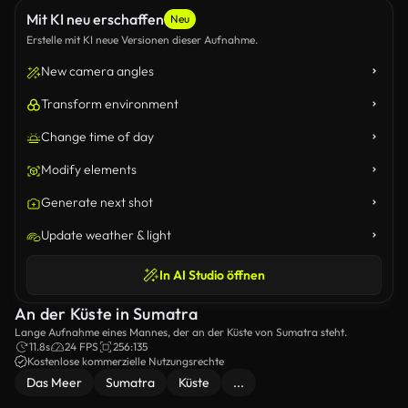
Mit KI neu erschaffen
Neu
Erstelle mit KI neue Versionen dieser Aufnahme.
New camera angles
Transform environment
Change time of day
Modify elements
Generate next shot
Update weather & light
In AI Studio öffnen
An der Küste in Sumatra
Lange Aufnahme eines Mannes, der an der Küste von Sumatra steht.
11.8s
24 FPS
256:135
Kostenlose kommerzielle Nutzungsrechte
Das Meer
Sumatra
Küste
...