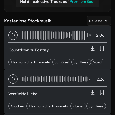
Hol dir exklusive Tracks auf
PremiumBeat
Kostenlose Stockmusik
Neueste
2:06
Countdown zu Ecstasy
Elektronische Trommeln
Schlüssel
Synthese
Vokal
Eleganz
2:26
Verrückte Liebe
Glocken
Elektronische Trommeln
Klavier
Synthese
Entspannen