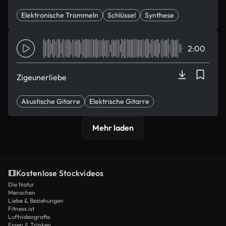
Elektronische Trommeln
Schlüssel
Synthese
Euphorisch
glamourös
2:00
Zigeunerliebe
Akustische Gitarre
Elektrische Gitarre
Elektronische Trommeln
Eleganz
Euphorisch
Mehr laden
Kostenlose Stockvideos
Die Natur
Menschen
Liebe & Beziehungen
Fitness ist
Luftvideografie
Essen & Trinken