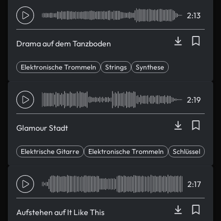
2:13
Drama auf dem Tanzboden
Elektronische Trommeln
Strings
Synthese
Euphorisch
hoffnungsvoll
2:19
Glamour Stadt
Elektrische Gitarre
Elektronische Trommeln
Schlüssel
Träumen
glamourös
2:17
Aufstehen auf It Like This