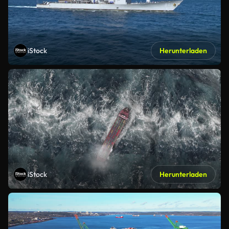
iStock
Herunterladen
iStock
Herunterladen