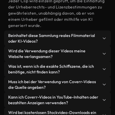
Jeder Clip wird einzeln geprüft, um die Einhaltung
der Urheberrechts- und Lizenzbestimmungen zu
gewährleisten, unabhängig davon, ob er von
einem Urheber gefilmt oder mithilfe von KI
generiert wurde.
Beinhaltet diese Sammlung reales Filmmaterial
oder KI-Videos?
Beides. Es handelt sich um eine Hybridbibliothek
Wird die Verwendung dieser Videos meine
aus realen, von Menschen aufgenommenen
Website verlangsamen?
Filmaufnahmen zum Thema Schiff und KI-
Nicht, wenn Sie unsere optimierten Versionen
Was ist, wenn ich die exakte Schiffszene, die ich
generierten Videos. Jedes Video ist eindeutig
wählen. Wir bieten schlanke, webfähige Formate,
benötige, nicht finden kann?
beschriftet, sodass Sie immer wissen, was Sie
die für die Hintergrundverarbeitung entwickelt
verwenden.
Mit Coverr AI Studio erstellen Sie im
Muss ich bei der Verwendung von Coverr-Videos
wurden – so bleibt die Qualität hoch, während
Handumdrehen ein solches Video. Beschreiben Sie
die Quelle angeben?
gleichzeitig die Ladezeiten minimiert und
einfach die Szene – zum Beispiel "Schiff bei
Kennzahlen wie LCP verbessert werden.
Eine Namensnennung ist nicht erforderlich. Alle
Kann ich Coverr-Videos in YouTube-Inhalten oder
Sonnenuntergang" – und das Studio generiert
Videos in unserer Stockbibliothek sind lizenzfrei
bezahlten Anzeigen verwenden?
innerhalb von Sekunden ein individuelles Video für
und können ohne Nennung des Urhebers
Sie, das unseren Lizenzbestimmungen entspricht.
Ja. Sämtliches Stockmaterial von Coverr darf in
Wird bei kostenlosen Stockvideo-Downloads ein
verwendet werden – wir freuen uns aber immer