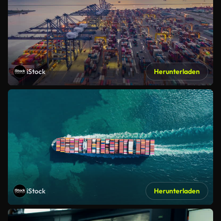
iStock
Herunterladen
iStock
Herunterladen