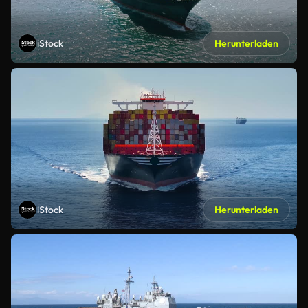
iStock
Herunterladen
iStock
Herunterladen