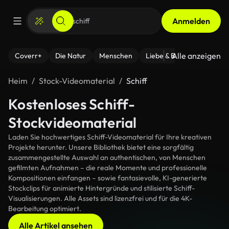
Anmelden
Alle anzeigen
Coverr+
Die Natur
Menschen
Liebe & Beziehungen
F
Heim
Stock-Videomaterial
Schiff
Kostenloses Schiff-
Stockvideomaterial
Laden Sie hochwertiges Schiff-Videomaterial für Ihre kreativen
Projekte herunter. Unsere Bibliothek bietet eine sorgfältig
zusammengestellte Auswahl an authentischen, von Menschen
gefilmten Aufnahmen – die reale Momente und professionelle
Kompositionen einfangen – sowie fantasievolle, KI-generierte
Stockclips für animierte Hintergründe und stilisierte Schiff-
Visualisierungen. Alle Assets sind lizenzfrei und für die 4K-
Bearbeitung optimiert.
Alle Artikel ansehen