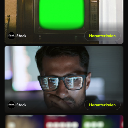
iStock
Herunterladen
iStock
Herunterladen