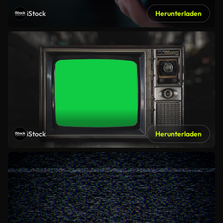
iStock
Herunterladen
iStock
Herunterladen