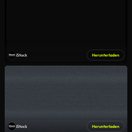
iStock
Herunterladen
iStock
Herunterladen