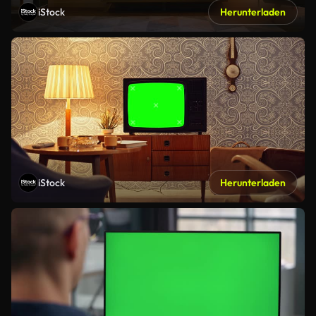
iStock
Herunterladen
iStock
Herunterladen