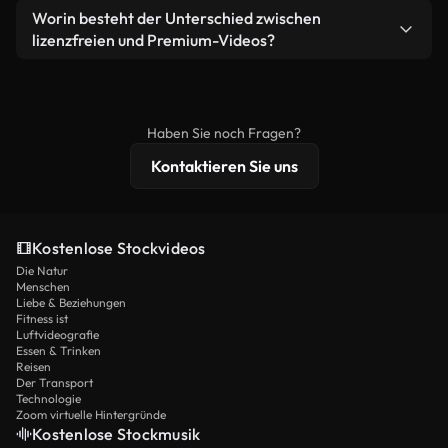
weiterverbreiten.
Ja. Sie dürfen unsere Videos gerne kürzen,
Worin besteht der Unterschied zwischen
Videomaterial.
bearbeiten oder neu zusammenstellen. Achten Sie
lizenzfreien und Premium-Videos?
nur darauf, dass das Endprodukt unserer Lizenz
Lizenzfreie Videos beinhalten kommerzielle
entspricht und nicht als ungeschnittenes
Nutzungsrechte, während Premium-Inhalte
Stockmaterial weiterverbreitet wird.
exklusives Filmmaterial, 4K-Auflösung und
Haben Sie noch Fragen?
erweiterten Lizenzschutz bieten.
Kontaktieren Sie uns
Kostenlose Stockvideos
Die Natur
Menschen
Liebe & Beziehungen
Fitness ist
Luftvideografie
Essen & Trinken
Reisen
Der Transport
Technologie
Zoom virtuelle Hintergründe
Kostenlose Stockmusik