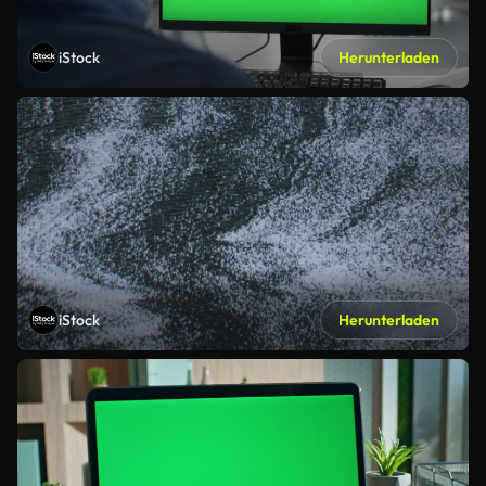
iStock
Herunterladen
iStock
Herunterladen