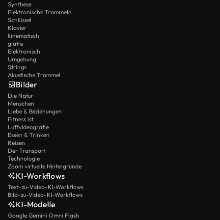
Synthese
Elektronische Trommeln
Schlüssel
Klavier
kinematisch
glatte
Elektronisch
Umgebung
Strings
Akustische Trommel
Bilder
Die Natur
Menschen
Liebe & Beziehungen
Fitness ist
Luftvideografie
Essen & Trinken
Reisen
Der Transport
Technologie
Zoom virtuelle Hintergründe
KI-Workflows
Text-zu-Video-KI-Workflows
Bild-zu-Video-KI-Workflows
KI-Modelle
Google Gemini Omni Flash