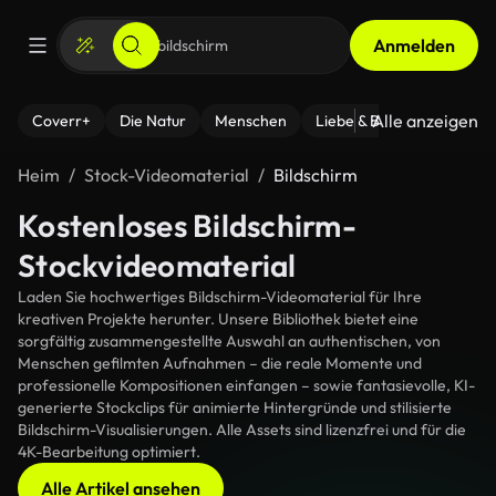
Anmelden
Alle anzeigen
Coverr+
Die Natur
Menschen
Liebe & Beziehungen
F
Heim
Stock-Videomaterial
Bildschirm
Kostenloses Bildschirm-
Stockvideomaterial
Laden Sie hochwertiges Bildschirm-Videomaterial für Ihre
kreativen Projekte herunter. Unsere Bibliothek bietet eine
sorgfältig zusammengestellte Auswahl an authentischen, von
Menschen gefilmten Aufnahmen – die reale Momente und
professionelle Kompositionen einfangen – sowie fantasievolle, KI-
generierte Stockclips für animierte Hintergründe und stilisierte
Bildschirm-Visualisierungen. Alle Assets sind lizenzfrei und für die
4K-Bearbeitung optimiert.
Alle Artikel ansehen