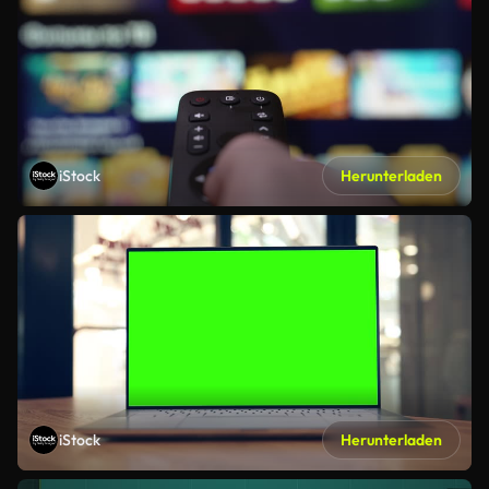
iStock
Herunterladen
iStock
Herunterladen