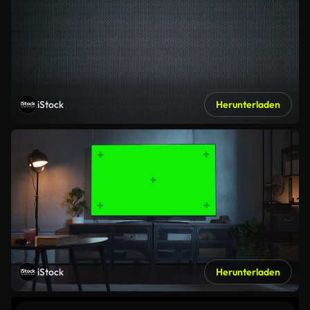
iStock
Herunterladen
iStock
Herunterladen