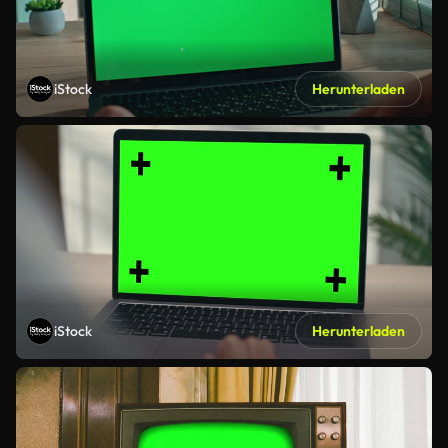
iStock
Herunterladen
iStock
Herunterladen