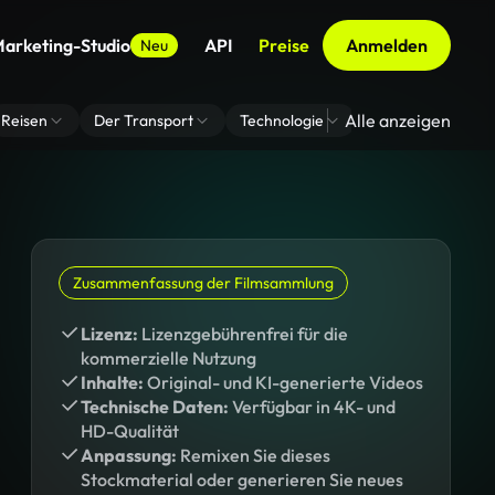
arketing-Studio
API
Preise
Anmelden
Neu
Alle anzeigen
Reisen
Der Transport
Technologie
Zoom Virtuelle H
Zusammenfassung der Filmsammlung
Lizenz:
Lizenzgebührenfrei für die
kommerzielle Nutzung
Inhalte:
Original- und KI-generierte Videos
Technische Daten:
Verfügbar in 4K- und
HD-Qualität
Anpassung:
Remixen Sie dieses
Stockmaterial oder generieren Sie neues