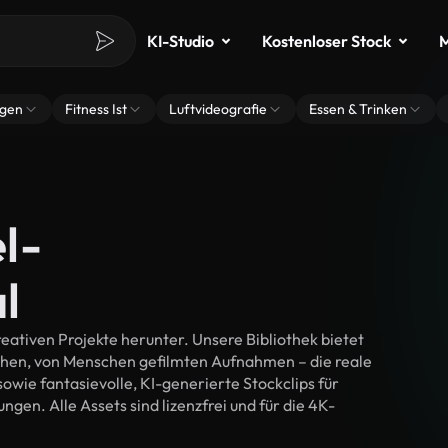
KI-Studio
Kostenloser Stock
M
ngen
Fitness Ist
Luftvideografie
Essen & Trinken
l-
l
ativen Projekte herunter. Unsere Bibliothek bietet
chen, von Menschen gefilmten Aufnahmen – die reale
wie fantasievolle, KI-generierte Stockclips für
ngen. Alle Assets sind lizenzfrei und für die 4K-