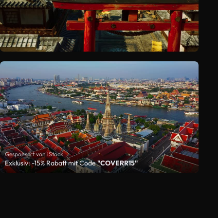
Gesponsert von iStock
Exklusiv: -15% Rabatt mit Code
"COVERR15"