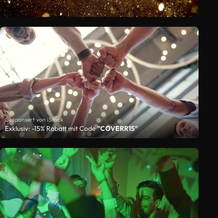
Gesponsert von iStock
Exklusiv: -15% Rabatt mit Code
"COVERR15"