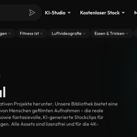
KI-Studio
Kostenloser Stock
M
ngen
Fitness Ist
Luftvideografie
Essen & Trinken
-
l
tiven Projekte herunter. Unsere Bibliothek bietet eine
 von Menschen gefilmten Aufnahmen – die reale
wie fantasievolle, KI-generierte Stockclips für
en. Alle Assets sind lizenzfrei und für die 4K-