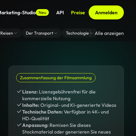
arketing-Studio
API
Preise
Anmelden
Neu
Alle anzeigen
Reisen
Der Transport
Technologie
Zoom Virtuelle H
Zusammenfassung der Filmsammlung
Lizenz:
Lizenzgebührenfrei für die
kommerzielle Nutzung
Inhalte:
Original- und KI-generierte Videos
Technische Daten:
Verfügbar in 4K- und
HD-Qualität
Anpassung:
Remixen Sie dieses
Stockmaterial oder generieren Sie neues