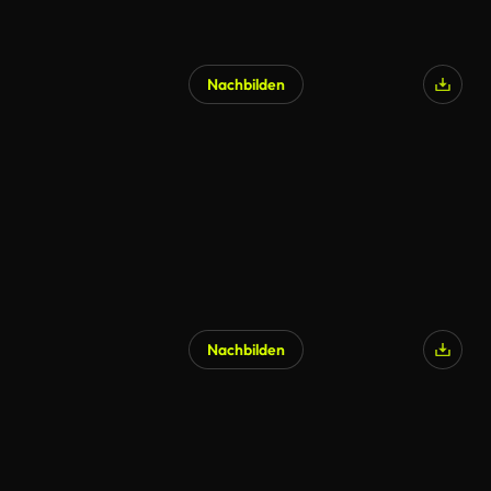
Nachbilden
Nachbilden