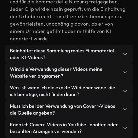
und für die kommerzielle Nutzung freigegeben.
Jeder Clip wird einzeln geprüft, um die Einhaltung
der Urheberrechts- und Lizenzbestimmungen zu
gewährleisten, unabhängig davon, ob er von
einem Urheber gefilmt oder mithilfe von KI
generiert wurde.
Beinhaltet diese Sammlung reales Filmmaterial
oder KI-Videos?
Beides. Es handelt sich um eine Hybridbibliothek
Wird die Verwendung dieser Videos meine
aus realen, von Menschen aufgenommenen
Website verlangsamen?
Filmaufnahmen zum Thema Wildleben und KI-
Nicht, wenn Sie unsere optimierten Versionen
Was ist, wenn ich die exakte Wildlebenszene, die
generierten Videos. Jedes Video ist eindeutig
wählen. Wir bieten schlanke, webfähige Formate,
ich benötige, nicht finden kann?
beschriftet, sodass Sie immer wissen, was Sie
die für die Hintergrundverarbeitung entwickelt
verwenden.
Mit Coverr AI Studio erstellen Sie im
Muss ich bei der Verwendung von Coverr-Videos
wurden – so bleibt die Qualität hoch, während
Handumdrehen ein solches Video. Beschreiben Sie
die Quelle angeben?
gleichzeitig die Ladezeiten minimiert und
einfach die Szene – zum Beispiel "Wildleben bei
Kennzahlen wie LCP verbessert werden.
Eine Namensnennung ist nicht erforderlich. Alle
Kann ich Coverr-Videos in YouTube-Inhalten oder
Sonnenuntergang" – und das Studio generiert
Videos in unserer Stockbibliothek sind lizenzfrei
bezahlten Anzeigen verwenden?
innerhalb von Sekunden ein individuelles Video für
und können ohne Nennung des Urhebers