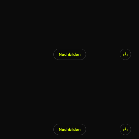
Nachbilden
Nachbilden