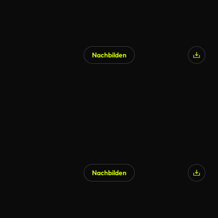
Nachbilden
Nachbilden