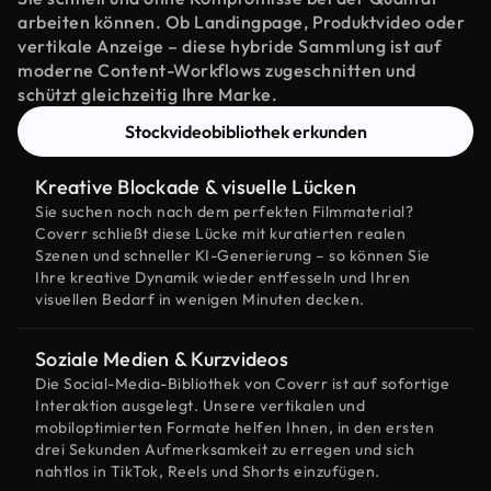
arbeiten können. Ob Landingpage, Produktvideo oder
vertikale Anzeige – diese hybride Sammlung ist auf
moderne Content-Workflows zugeschnitten und
schützt gleichzeitig Ihre Marke.
Stockvideobibliothek erkunden
Kreative Blockade & visuelle Lücken
Sie suchen noch nach dem perfekten Filmmaterial?
Coverr schließt diese Lücke mit kuratierten realen
Szenen und schneller KI-Generierung – so können Sie
Ihre kreative Dynamik wieder entfesseln und Ihren
visuellen Bedarf in wenigen Minuten decken.
Soziale Medien & Kurzvideos
Die Social-Media-Bibliothek von Coverr ist auf sofortige
Interaktion ausgelegt. Unsere vertikalen und
mobiloptimierten Formate helfen Ihnen, in den ersten
drei Sekunden Aufmerksamkeit zu erregen und sich
nahtlos in TikTok, Reels und Shorts einzufügen.