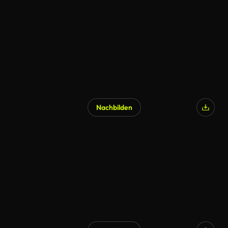
Nachbilden