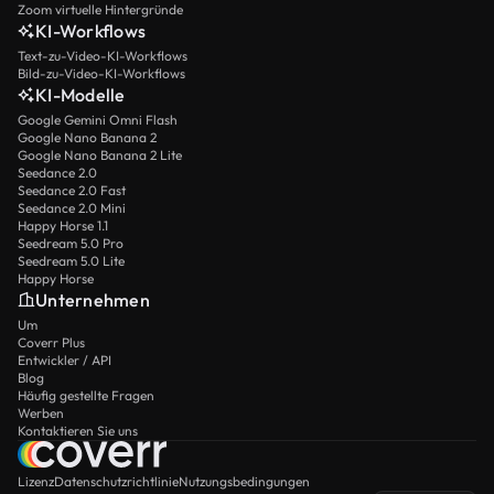
Zoom virtuelle Hintergründe
KI-Workflows
Text-zu-Video-KI-Workflows
Bild-zu-Video-KI-Workflows
KI-Modelle
Google Gemini Omni Flash
Google Nano Banana 2
Google Nano Banana 2 Lite
Seedance 2.0
Seedance 2.0 Fast
Seedance 2.0 Mini
Happy Horse 1.1
Seedream 5.0 Pro
Seedream 5.0 Lite
Happy Horse
Unternehmen
Um
Coverr Plus
Entwickler / API
Blog
Häufig gestellte Fragen
Werben
Kontaktieren Sie uns
Lizenz
Datenschutzrichtlinie
Nutzungsbedingungen