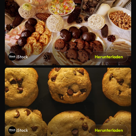
iStock
Herunterladen
iStock
Herunterladen