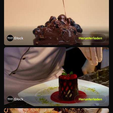
iStock
Herunterladen
iStock
Herunterladen