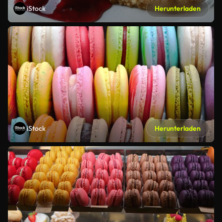
iStock
Herunterladen
iStock
Herunterladen