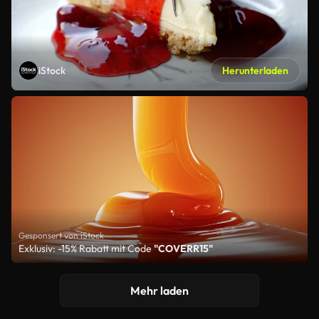
iStock
Herunterladen
Gesponsert von iStock
Exklusiv: -15% Rabatt mit Code
"COVERR15"
Mehr laden