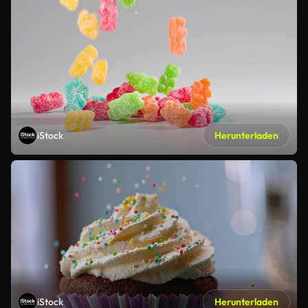
iStock
Herunterladen
iStock
Herunterladen