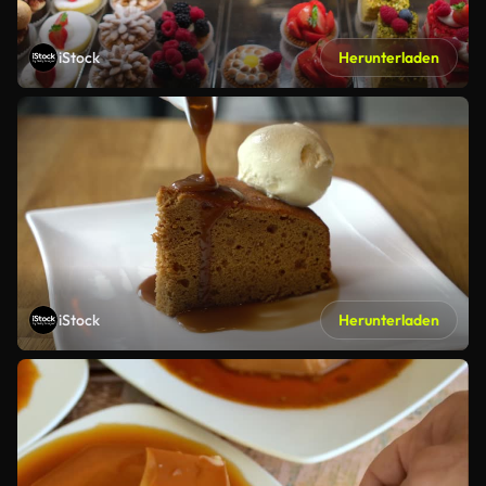
iStock
Herunterladen
iStock
Herunterladen