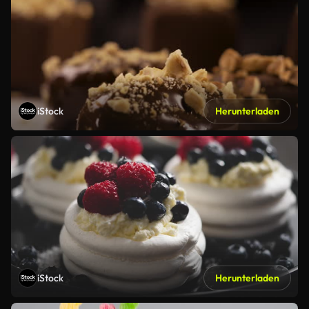
iStock
Herunterladen
iStock
Herunterladen