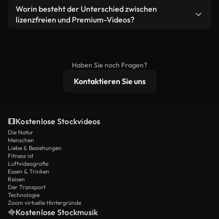
weiterverbreiten.
Ja. Sie dürfen unsere Videos gerne kürzen,
Worin besteht der Unterschied zwischen
Videomaterial.
bearbeiten oder neu zusammenstellen. Achten Sie
lizenzfreien und Premium-Videos?
nur darauf, dass das Endprodukt unserer Lizenz
Lizenzfreie Videos beinhalten kommerzielle
entspricht und nicht als ungeschnittenes
Nutzungsrechte, während Premium-Inhalte
Stockmaterial weiterverbreitet wird.
exklusives Filmmaterial, 4K-Auflösung und
Haben Sie noch Fragen?
erweiterten Lizenzschutz bieten.
Kontaktieren Sie uns
Kostenlose Stockvideos
Die Natur
Menschen
Liebe & Beziehungen
Fitness ist
Luftvideografie
Essen & Trinken
Reisen
Der Transport
Technologie
Zoom virtuelle Hintergründe
Kostenlose Stockmusik