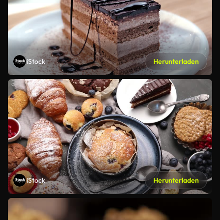
iStock
Herunterladen
iStock
Herunterladen