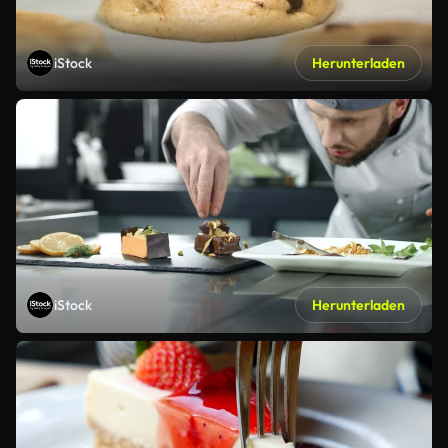
iStock
Herunterladen
iStock
Herunterladen