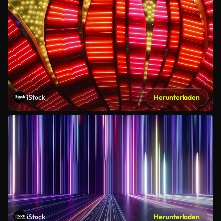
iStock
Herunterladen
iStock
Herunterladen