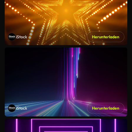
iStock
Herunterladen
iStock
Herunterladen