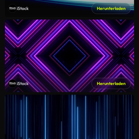
iStock
Herunterladen
iStock
Herunterladen