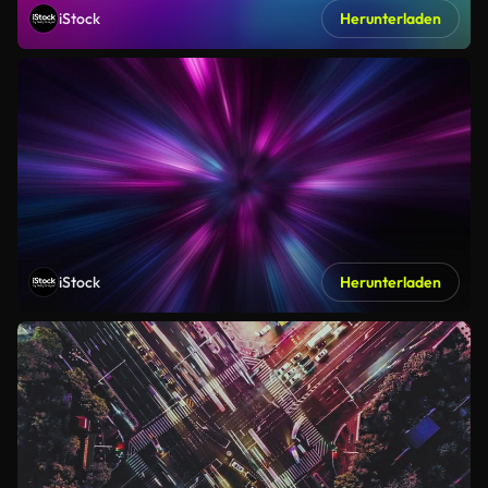
iStock
Herunterladen
iStock
Herunterladen