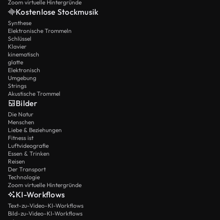
Zoom virtuelle Hintergründe
Kostenlose Stockmusik
Synthese
Elektronische Trommeln
Schlüssel
Klavier
kinematisch
glatte
Elektronisch
Umgebung
Strings
Akustische Trommel
Bilder
Die Natur
Menschen
Liebe & Beziehungen
Fitness ist
Luftvideografie
Essen & Trinken
Reisen
Der Transport
Technologie
Zoom virtuelle Hintergründe
KI-Workflows
Text-zu-Video-KI-Workflows
Bild-zu-Video-KI-Workflows