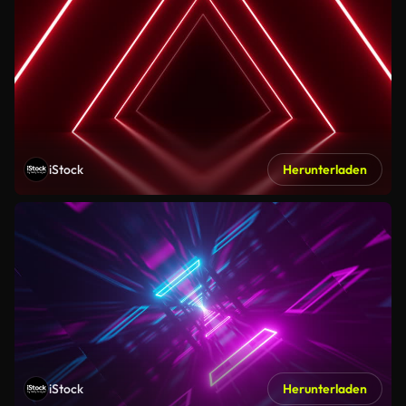
iStock
Herunterladen
iStock
Herunterladen