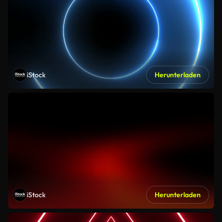
iStock
Herunterladen
iStock
Herunterladen