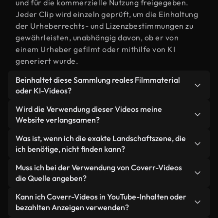
und für die kommerzielle Nutzung freigegeben.
Jeder Clip wird einzeln geprüft, um die Einhaltung
der Urheberrechts- und Lizenzbestimmungen zu
gewährleisten, unabhängig davon, ob er von
einem Urheber gefilmt oder mithilfe von KI
generiert wurde.
Beinhaltet diese Sammlung reales Filmmaterial
oder KI-Videos?
Beides. Es handelt sich um eine Hybridbibliothek
Wird die Verwendung dieser Videos meine
aus realen, von Menschen aufgenommenen
Website verlangsamen?
Filmaufnahmen zum Thema Landschaft und KI-
Nicht, wenn Sie unsere optimierten Versionen
Was ist, wenn ich die exakte Landschaftszene, die
generierten Videos. Jedes Video ist eindeutig
wählen. Wir bieten schlanke, webfähige Formate,
ich benötige, nicht finden kann?
beschriftet, sodass Sie immer wissen, was Sie
die für die Hintergrundverarbeitung entwickelt
verwenden.
Mit Coverr AI Studio erstellen Sie im
Muss ich bei der Verwendung von Coverr-Videos
wurden – so bleibt die Qualität hoch, während
Handumdrehen ein solches Video. Beschreiben Sie
die Quelle angeben?
gleichzeitig die Ladezeiten minimiert und
einfach die Szene – zum Beispiel "Landschaft bei
Kennzahlen wie LCP verbessert werden.
Eine Namensnennung ist nicht erforderlich. Alle
Kann ich Coverr-Videos in YouTube-Inhalten oder
Sonnenuntergang" – und das Studio generiert
Videos in unserer Stockbibliothek sind lizenzfrei
bezahlten Anzeigen verwenden?
innerhalb von Sekunden ein individuelles Video für
und können ohne Nennung des Urhebers