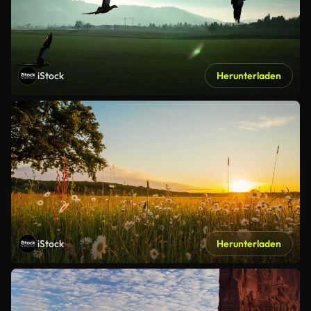
iStock
Herunterladen
iStock
Herunterladen