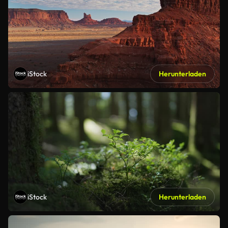
iStock
Herunterladen
iStock
Herunterladen