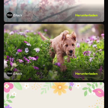
iStock
Herunterladen
iStock
Herunterladen