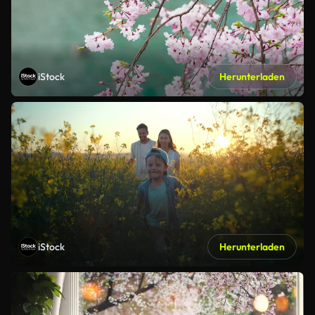
iStock
Herunterladen
iStock
Herunterladen