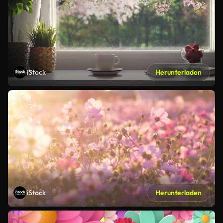
iStock
Herunterladen
iStock
Herunterladen