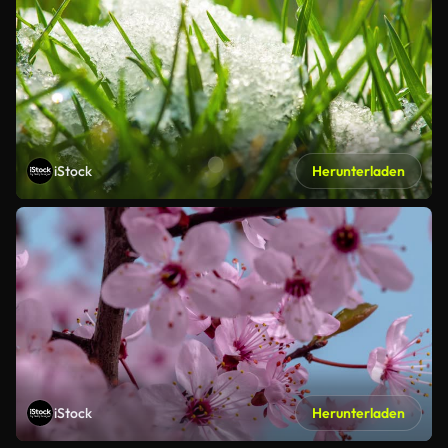
iStock
Herunterladen
iStock
Herunterladen