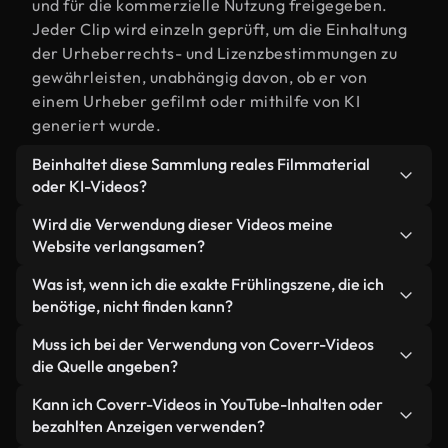
und für die kommerzielle Nutzung freigegeben.
Jeder Clip wird einzeln geprüft, um die Einhaltung
der Urheberrechts- und Lizenzbestimmungen zu
gewährleisten, unabhängig davon, ob er von
einem Urheber gefilmt oder mithilfe von KI
generiert wurde.
Beinhaltet diese Sammlung reales Filmmaterial
oder KI-Videos?
Beides. Es handelt sich um eine Hybridbibliothek
Wird die Verwendung dieser Videos meine
aus realen, von Menschen aufgenommenen
Website verlangsamen?
Filmaufnahmen zum Thema Frühling und KI-
Nicht, wenn Sie unsere optimierten Versionen
Was ist, wenn ich die exakte Frühlingszene, die ich
generierten Videos. Jedes Video ist eindeutig
wählen. Wir bieten schlanke, webfähige Formate,
benötige, nicht finden kann?
beschriftet, sodass Sie immer wissen, was Sie
die für die Hintergrundverarbeitung entwickelt
verwenden.
Mit Coverr AI Studio erstellen Sie im
Muss ich bei der Verwendung von Coverr-Videos
wurden – so bleibt die Qualität hoch, während
Handumdrehen ein solches Video. Beschreiben Sie
die Quelle angeben?
gleichzeitig die Ladezeiten minimiert und
einfach die Szene – zum Beispiel "Frühling bei
Kennzahlen wie LCP verbessert werden.
Eine Namensnennung ist nicht erforderlich. Alle
Kann ich Coverr-Videos in YouTube-Inhalten oder
Sonnenuntergang" – und das Studio generiert
Videos in unserer Stockbibliothek sind lizenzfrei
bezahlten Anzeigen verwenden?
innerhalb von Sekunden ein individuelles Video für
und können ohne Nennung des Urhebers