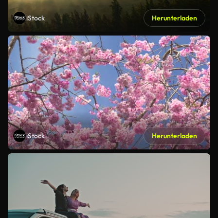
iStock
Herunterladen
iStock
Herunterladen