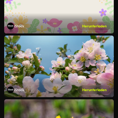
iStock
Herunterladen
iStock
Herunterladen