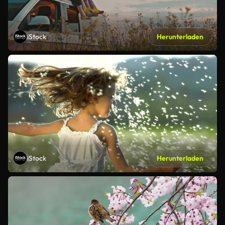
iStock
Herunterladen
iStock
Herunterladen