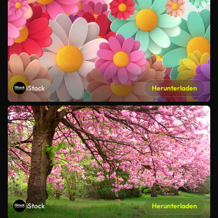
iStock
Herunterladen
iStock
Herunterladen