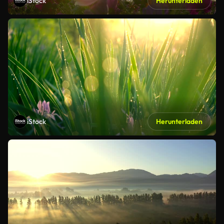
iStock
Herunterladen
iStock
Herunterladen