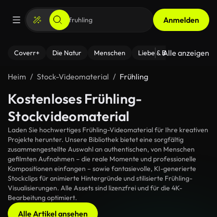
Anmelden
Alle anzeigen
Coverr+
Die Natur
Menschen
Liebe & Beziehungen
F
Heim
Stock-Videomaterial
Frühling
Kostenloses Frühling-
Stockvideomaterial
Laden Sie hochwertiges Frühling-Videomaterial für Ihre kreativen
Projekte herunter. Unsere Bibliothek bietet eine sorgfältig
zusammengestellte Auswahl an authentischen, von Menschen
gefilmten Aufnahmen – die reale Momente und professionelle
Kompositionen einfangen – sowie fantasievolle, KI-generierte
Stockclips für animierte Hintergründe und stilisierte Frühling-
Visualisierungen. Alle Assets sind lizenzfrei und für die 4K-
Bearbeitung optimiert.
Alle Artikel ansehen