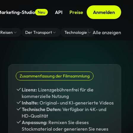
arketing-Studio
API
Preise
Anmelden
Neu
Alle anzeigen
Reisen
Der Transport
Technologie
Zoom Virtuelle H
Zusammenfassung der Filmsammlung
Lizenz:
Lizenzgebührenfrei für die
kommerzielle Nutzung
Inhalte:
Original- und KI-generierte Videos
Technische Daten:
Verfügbar in 4K- und
HD-Qualität
Anpassung:
Remixen Sie dieses
Stockmaterial oder generieren Sie neues