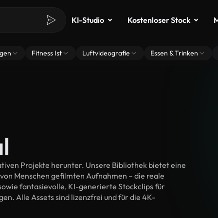
KI-Studio
Kostenloser Stock
M
ngen
Fitness Ist
Luftvideografie
Essen & Trinken
l
iven Projekte herunter. Unsere Bibliothek bietet eine
 von Menschen gefilmten Aufnahmen – die reale
wie fantasievolle, KI-generierte Stockclips für
en. Alle Assets sind lizenzfrei und für die 4K-