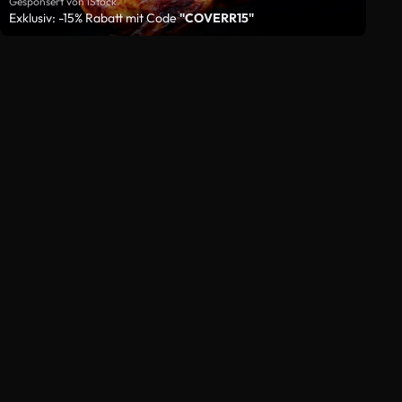
Gesponsert von iStock
Exklusiv: -15% Rabatt mit Code
"COVERR15"