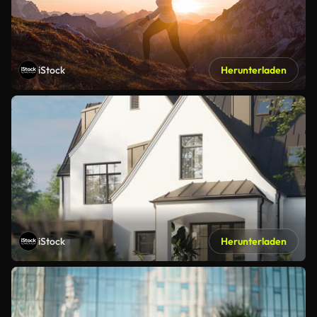
iStock
Herunterladen
iStock
Herunterladen