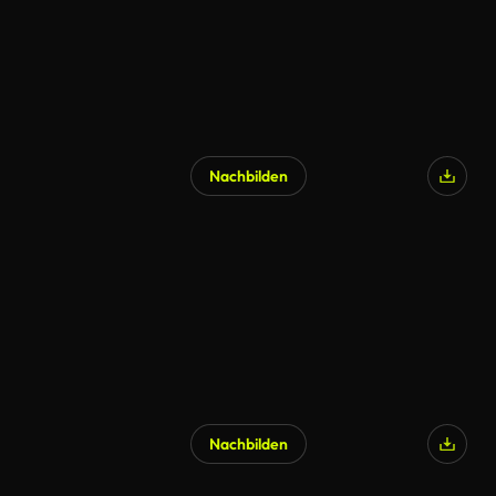
Nachbilden
Nachbilden