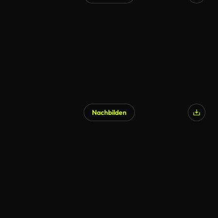
Nachbilden