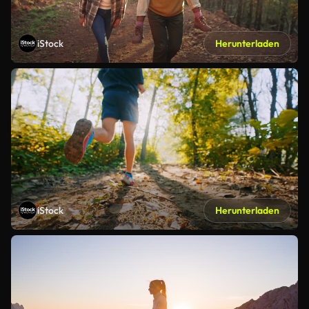
iStock
Herunterladen
iStock
Herunterladen