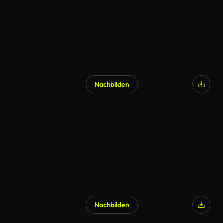
Nachbilden
Nachbilden