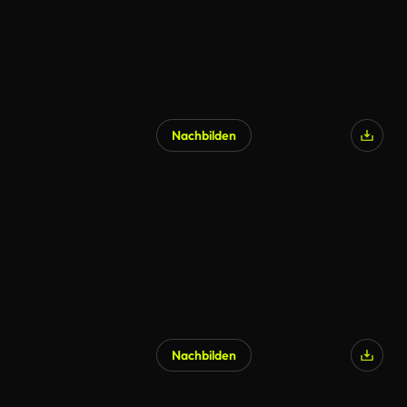
Nachbilden
Nachbilden