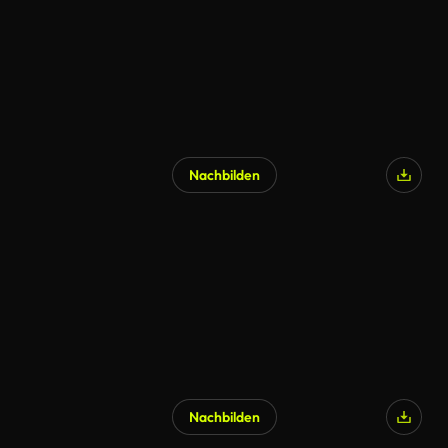
Nachbilden
Nachbilden