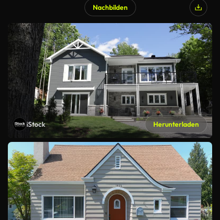
Nachbilden
iStock
Herunterladen