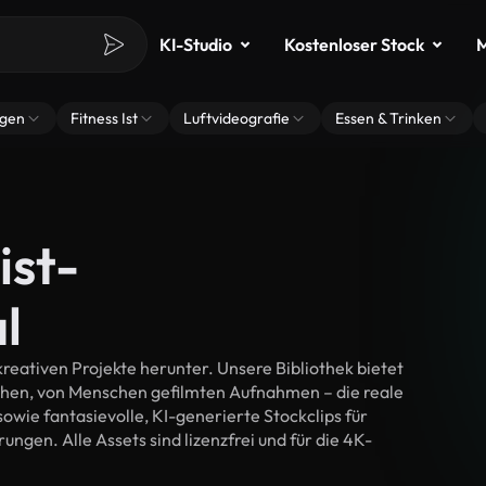
KI-Studio
Kostenloser Stock
M
ngen
Fitness Ist
Luftvideografie
Essen & Trinken
ist-
l
reativen Projekte herunter. Unsere Bibliothek bietet
chen, von Menschen gefilmten Aufnahmen – die reale
wie fantasievolle, KI-generierte Stockclips für
rungen. Alle Assets sind lizenzfrei und für die 4K-