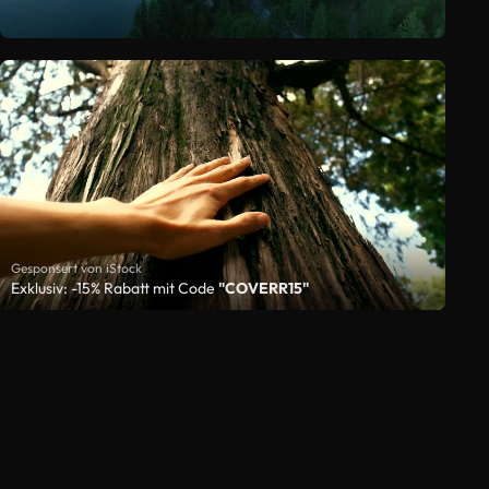
Gesponsert von iStock
Exklusiv: -15% Rabatt mit Code
"COVERR15"