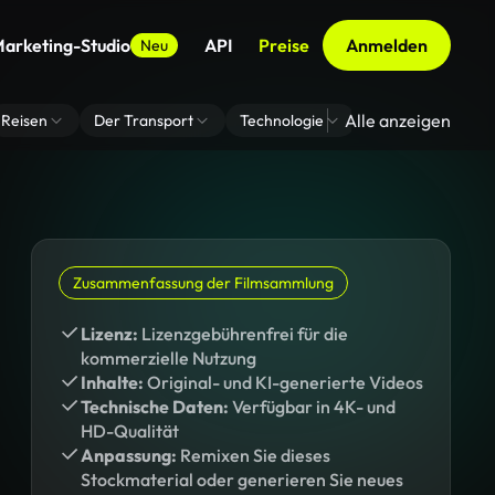
arketing-Studio
API
Preise
Anmelden
Neu
Alle anzeigen
Reisen
Der Transport
Technologie
Zoom Virtuelle H
Zusammenfassung der Filmsammlung
Lizenz:
Lizenzgebührenfrei für die
kommerzielle Nutzung
Inhalte:
Original- und KI-generierte Videos
Technische Daten:
Verfügbar in 4K- und
HD-Qualität
Anpassung:
Remixen Sie dieses
Stockmaterial oder generieren Sie neues