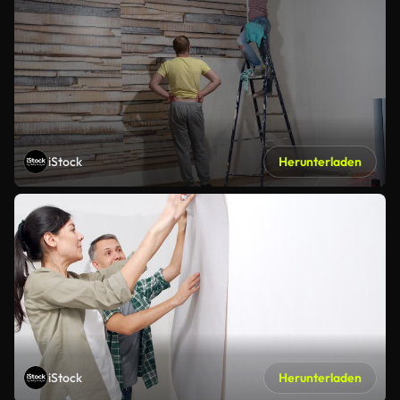
iStock
Herunterladen
iStock
Herunterladen