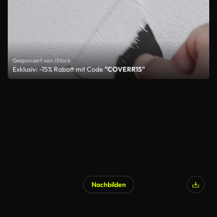
Gesponsert von iStock
Exklusiv: -15% Rabatt mit Code
"COVERR15"
Nachbilden