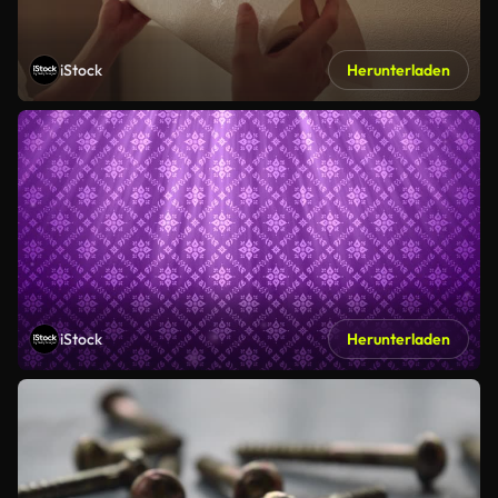
iStock
Herunterladen
iStock
Herunterladen