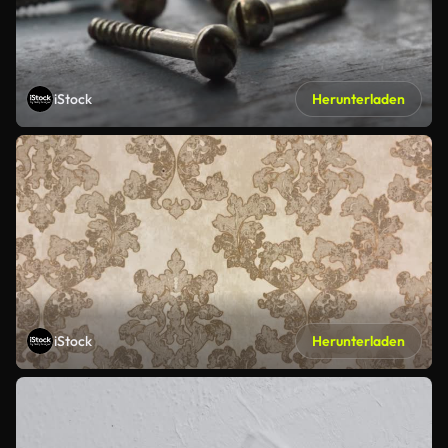
iStock
Herunterladen
iStock
Herunterladen