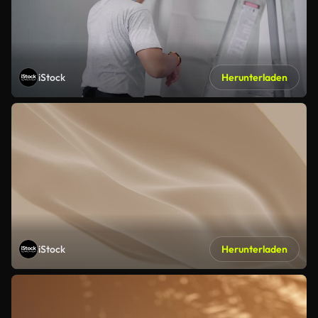
iStock
Herunterladen
iStock
Herunterladen