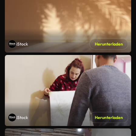
iStock
Herunterladen
iStock
Herunterladen