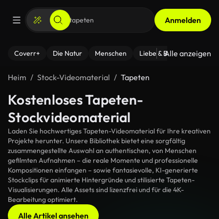
Anmelden
Alle anzeigen
Coverr+
Die Natur
Menschen
Liebe & Beziehungen
F
Heim
Stock-Videomaterial
Tapeten
Kostenloses Tapeten-
Stockvideomaterial
Laden Sie hochwertiges Tapeten-Videomaterial für Ihre kreativen
Projekte herunter. Unsere Bibliothek bietet eine sorgfältig
zusammengestellte Auswahl an authentischen, von Menschen
gefilmten Aufnahmen – die reale Momente und professionelle
Kompositionen einfangen – sowie fantasievolle, KI-generierte
Stockclips für animierte Hintergründe und stilisierte Tapeten-
Visualisierungen. Alle Assets sind lizenzfrei und für die 4K-
Bearbeitung optimiert.
Alle Artikel ansehen