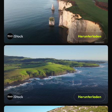
iStock
Herunterladen
iStock
Herunterladen