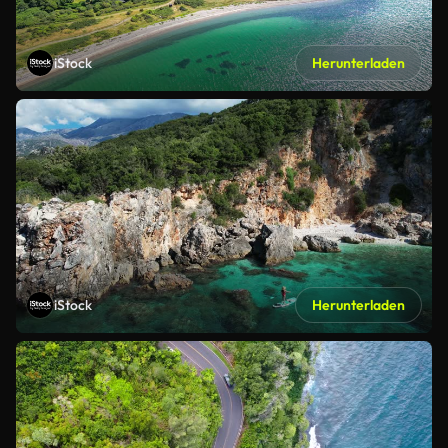
iStock
Herunterladen
iStock
Herunterladen