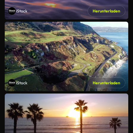
iStock
Herunterladen
iStock
Herunterladen