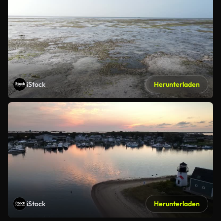
iStock
Herunterladen
iStock
Herunterladen