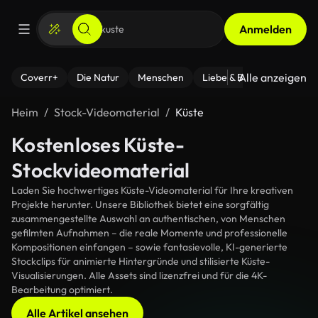
Anmelden
Alle anzeigen
Coverr+
Die Natur
Menschen
Liebe & Beziehungen
F
Heim
Stock-Videomaterial
Küste
Kostenloses Küste-
Stockvideomaterial
Laden Sie hochwertiges Küste-Videomaterial für Ihre kreativen
Projekte herunter. Unsere Bibliothek bietet eine sorgfältig
zusammengestellte Auswahl an authentischen, von Menschen
gefilmten Aufnahmen – die reale Momente und professionelle
Kompositionen einfangen – sowie fantasievolle, KI-generierte
Stockclips für animierte Hintergründe und stilisierte Küste-
Visualisierungen. Alle Assets sind lizenzfrei und für die 4K-
Bearbeitung optimiert.
Alle Artikel ansehen