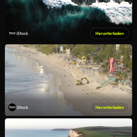
iStock
Herunterladen
iStock
Herunterladen