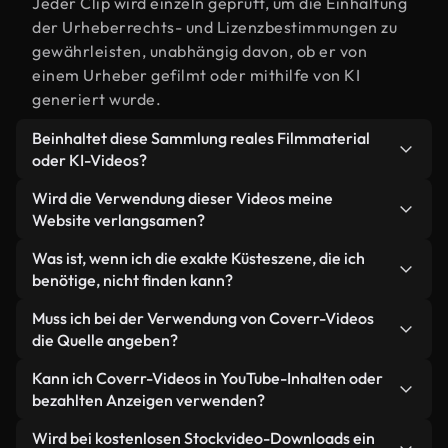
Jeder Clip wird einzeln geprüft, um die Einhaltung
der Urheberrechts- und Lizenzbestimmungen zu
gewährleisten, unabhängig davon, ob er von
einem Urheber gefilmt oder mithilfe von KI
generiert wurde.
Beinhaltet diese Sammlung reales Filmmaterial
oder KI-Videos?
Beides. Es handelt sich um eine Hybridbibliothek
Wird die Verwendung dieser Videos meine
aus realen, von Menschen aufgenommenen
Website verlangsamen?
Filmaufnahmen zum Thema Küste und KI-
Nicht, wenn Sie unsere optimierten Versionen
Was ist, wenn ich die exakte Küsteszene, die ich
generierten Videos. Jedes Video ist eindeutig
wählen. Wir bieten schlanke, webfähige Formate,
benötige, nicht finden kann?
beschriftet, sodass Sie immer wissen, was Sie
die für die Hintergrundverarbeitung entwickelt
verwenden.
Mit Coverr AI Studio erstellen Sie im
Muss ich bei der Verwendung von Coverr-Videos
wurden – so bleibt die Qualität hoch, während
Handumdrehen ein solches Video. Beschreiben Sie
die Quelle angeben?
gleichzeitig die Ladezeiten minimiert und
einfach die Szene – zum Beispiel "Küste bei
Kennzahlen wie LCP verbessert werden.
Eine Namensnennung ist nicht erforderlich. Alle
Kann ich Coverr-Videos in YouTube-Inhalten oder
Sonnenuntergang" – und das Studio generiert
Videos in unserer Stockbibliothek sind lizenzfrei
bezahlten Anzeigen verwenden?
innerhalb von Sekunden ein individuelles Video für
und können ohne Nennung des Urhebers
Sie, das unseren Lizenzbestimmungen entspricht.
Ja. Sämtliches Stockmaterial von Coverr darf in
Wird bei kostenlosen Stockvideo-Downloads ein
verwendet werden – wir freuen uns aber immer