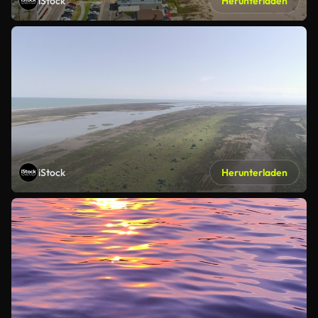
iStock
Herunterladen
iStock
Herunterladen