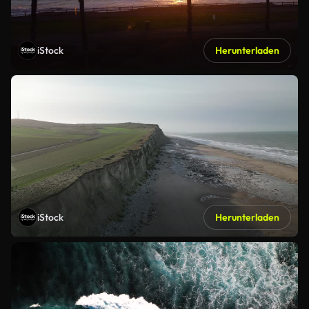
iStock
Herunterladen
iStock
Herunterladen