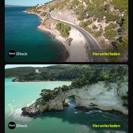
iStock
Herunterladen
iStock
Herunterladen