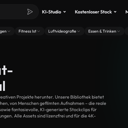
KI-Studio
Kostenloser Stock
M
ngen
Fitness Ist
Luftvideografie
Essen & Trinken
ät-
l
eativen Projekte herunter. Unsere Bibliothek bietet
chen, von Menschen gefilmten Aufnahmen – die reale
wie fantasievolle, KI-generierte Stockclips für
ngen. Alle Assets sind lizenzfrei und für die 4K-