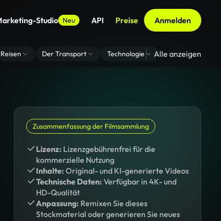
arketing-Studio
API
Preise
Anmelden
Neu
Alle anzeigen
Reisen
Der Transport
Technologie
Zoom Virtuelle H
Zusammenfassung der Filmsammlung
Lizenz:
Lizenzgebührenfrei für die
kommerzielle Nutzung
Inhalte:
Original- und KI-generierte Videos
Technische Daten:
Verfügbar in 4K- und
HD-Qualität
Anpassung:
Remixen Sie dieses
Stockmaterial oder generieren Sie neues