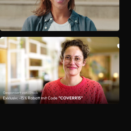
Gesponsert von iStock
Exklusiv: -15% Rabatt mit Code
"COVERR15"