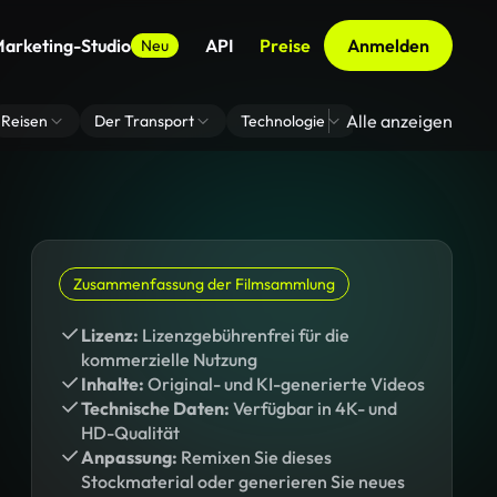
arketing-Studio
API
Preise
Anmelden
Neu
Alle anzeigen
Reisen
Der Transport
Technologie
Zoom Virtuelle H
Zusammenfassung der Filmsammlung
Lizenz:
Lizenzgebührenfrei für die
kommerzielle Nutzung
Inhalte:
Original- und KI-generierte Videos
Technische Daten:
Verfügbar in 4K- und
HD-Qualität
Anpassung:
Remixen Sie dieses
Stockmaterial oder generieren Sie neues