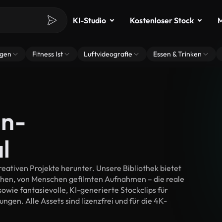
KI-Studio
Kostenloser Stock
M
ngen
Fitness Ist
Luftvideografie
Essen & Trinken
hn-
l
eativen Projekte herunter. Unsere Bibliothek bietet
chen, von Menschen gefilmten Aufnahmen – die reale
wie fantasievolle, KI-generierte Stockclips für
ngen. Alle Assets sind lizenzfrei und für die 4K-