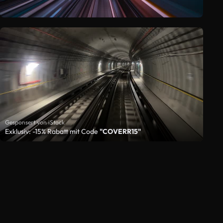
Gesponsert von iStock
Exklusiv: -15% Rabatt mit Code
"COVERR15"