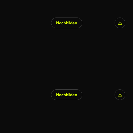
Nachbilden
Nachbilden