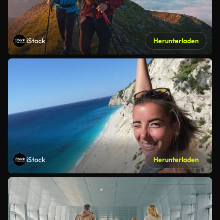
iStock
Herunterladen
iStock
Herunterladen