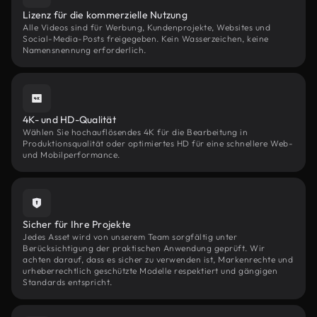
Lizenz für die kommerzielle Nutzung
Alle Videos sind für Werbung, Kundenprojekte, Websites und
Social-Media-Posts freigegeben. Kein Wasserzeichen, keine
Namensnennung erforderlich.
4K- und HD-Qualität
Wählen Sie hochauflösendes 4K für die Bearbeitung in
Produktionsqualität oder optimiertes HD für eine schnellere Web-
und Mobilperformance.
Sicher für Ihre Projekte
Jedes Asset wird von unserem Team sorgfältig unter
Berücksichtigung der praktischen Anwendung geprüft. Wir
achten darauf, dass es sicher zu verwenden ist, Markenrechte und
urheberrechtlich geschützte Modelle respektiert und gängigen
Standards entspricht.