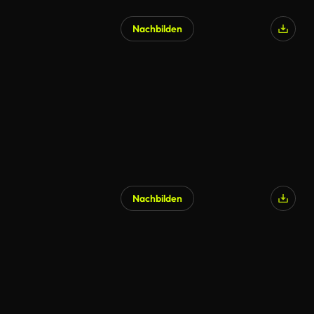
Nachbilden
Nachbilden