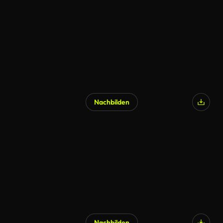
Nachbilden
Nachbilden