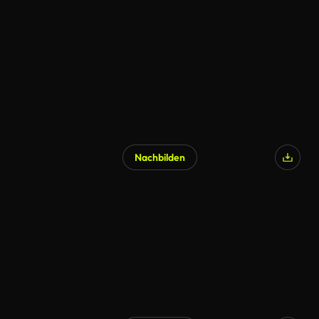
Nachbilden