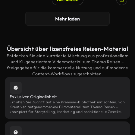
Mehr laden
Übersicht über lizenzfreies Reisen-Material
Entdecken Sie eine kuratierte Mischung aus professionellem
und KI-generiertem Videomaterial zum Thema Reisen –
freigegeben für die kommerzielle Nutzung und auf moderne
Content-Workflows zugeschnitten.
Exklusiver Originalinhalt
Erhalten Sie Zugriff auf eine Premium-Bibliothek mit echtem, von
Kreativen aufgenommenem Filmmaterial zum Thema Reisen –
konzipiert für Storytelling, Marketing und redaktionelle Zwecke.