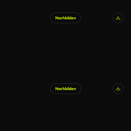
Nachbilden
Nachbilden