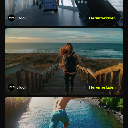
iStock
Herunterladen
iStock
Herunterladen