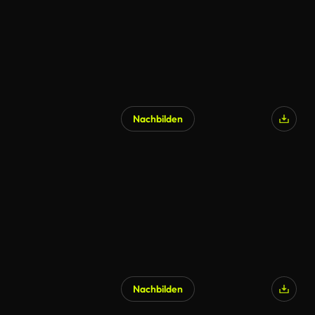
Nachbilden
Nachbilden