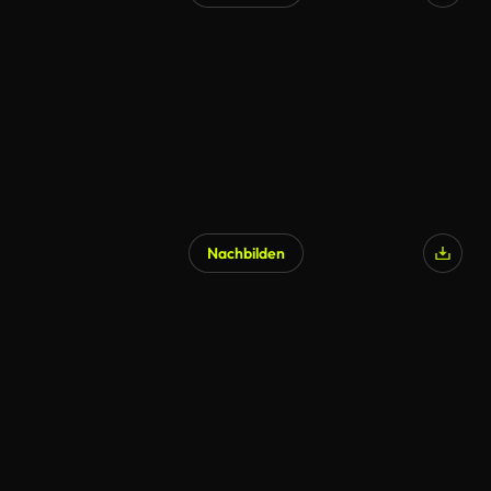
Nachbilden