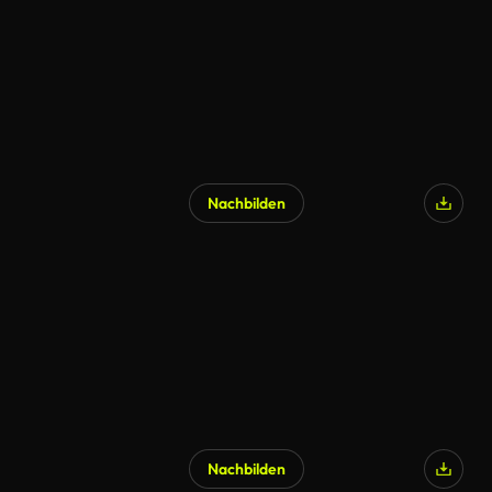
Nachbilden
Nachbilden