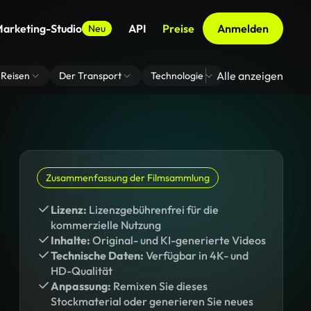
arketing-Studio
API
Preise
Anmelden
Neu
Alle anzeigen
Reisen
Der Transport
Technologie
Zoom Virtuelle H
Zusammenfassung der Filmsammlung
Lizenz:
Lizenzgebührenfrei für die
kommerzielle Nutzung
Inhalte:
Original- und KI-generierte Videos
Technische Daten:
Verfügbar in 4K- und
HD-Qualität
Anpassung:
Remixen Sie dieses
Stockmaterial oder generieren Sie neues