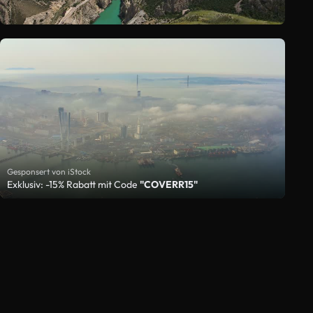
Gesponsert von iStock
Exklusiv: -15% Rabatt mit Code
"COVERR15"