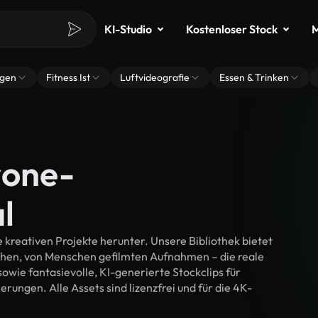
KI-Studio
Kostenloser Stock
M
ngen
Fitness Ist
Luftvideografie
Essen & Trinken
rone-
l
kreativen Projekte herunter. Unsere Bibliothek bietet
chen, von Menschen gefilmten Aufnahmen – die reale
wie fantasievolle, KI-generierte Stockclips für
erungen. Alle Assets sind lizenzfrei und für die 4K-