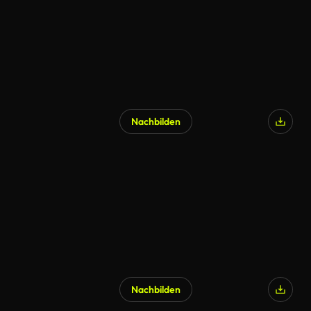
Nachbilden
Nachbilden