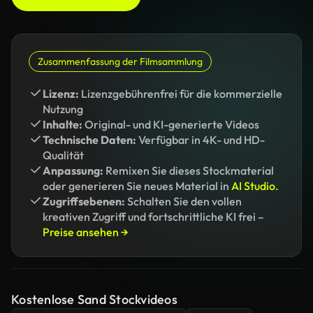
Zusammenfassung der Filmsammlung
Lizenz:
Lizenzgebührenfrei für die kommerzielle
Nutzung
Inhalte:
Original- und KI-generierte Videos
Technische Daten:
Verfügbar in 4K- und HD-
Qualität
Anpassung:
Remixen Sie dieses Stockmaterial
oder generieren Sie neues Material in
AI Studio.
Zugriffsebenen:
Schalten Sie den vollen
kreativen Zugriff und fortschrittliche KI frei –
Preise ansehen →
Kostenlose Sand Stockvideos