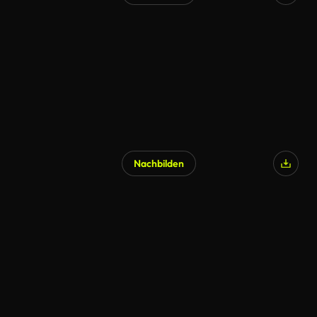
Nachbilden