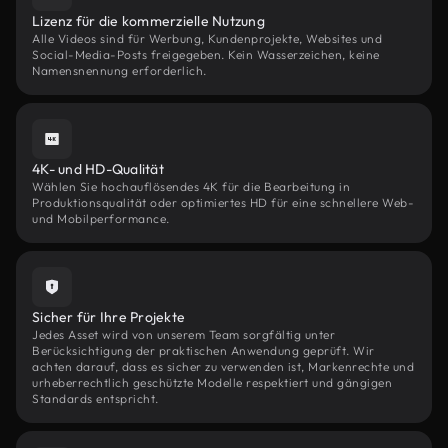
Lizenz für die kommerzielle Nutzung
Alle Videos sind für Werbung, Kundenprojekte, Websites und
Social-Media-Posts freigegeben. Kein Wasserzeichen, keine
Namensnennung erforderlich.
4K- und HD-Qualität
Wählen Sie hochauflösendes 4K für die Bearbeitung in
Produktionsqualität oder optimiertes HD für eine schnellere Web-
und Mobilperformance.
Sicher für Ihre Projekte
Jedes Asset wird von unserem Team sorgfältig unter
Berücksichtigung der praktischen Anwendung geprüft. Wir
achten darauf, dass es sicher zu verwenden ist, Markenrechte und
urheberrechtlich geschützte Modelle respektiert und gängigen
Standards entspricht.