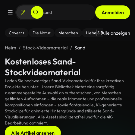
Anmelden
Alle anzeigen
Coverr+
Die Natur
Menschen
Liebe & Beziehungen
F
Heim
Stock-Videomaterial
Sand
Kostenloses Sand-
Stockvideomaterial
Laden Sie hochwertiges Sand-Videomaterial für Ihre kreativen
Projekte herunter. Unsere Bibliothek bietet eine sorgfältig
zusammengestellte Auswahl an authentischen, von Menschen
gefilmten Aufnahmen – die reale Momente und professionelle
Kompositionen einfangen – sowie fantasievolle, KI-generierte
Stockclips für animierte Hintergründe und stilisierte Sand-
Visualisierungen. Alle Assets sind lizenzfrei und für die 4K-
Bearbeitung optimiert.
Alle Artikel ansehen