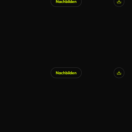
Nachbilden
Nachbilden