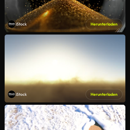
iStock
Herunterladen
iStock
Herunterladen