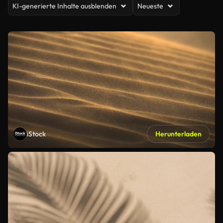
KI-generierte Inhalte ausblenden
Neueste
iStock
Herunterladen