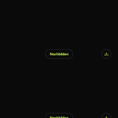
Nachbilden
Nachbilden