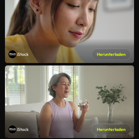
iStock
Herunterladen
iStock
Herunterladen