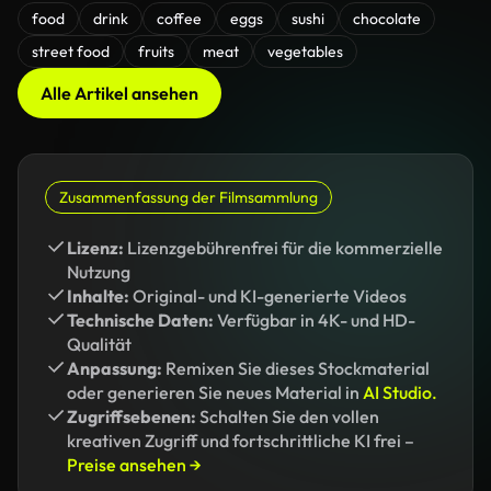
food
drink
coffee
eggs
sushi
chocolate
street food
fruits
meat
vegetables
Alle Artikel ansehen
Zusammenfassung der Filmsammlung
Lizenz:
Lizenzgebührenfrei für die kommerzielle
Nutzung
Inhalte:
Original- und KI-generierte Videos
Technische Daten:
Verfügbar in 4K- und HD-
Qualität
Anpassung:
Remixen Sie dieses Stockmaterial
oder generieren Sie neues Material in
AI Studio.
Zugriffsebenen:
Schalten Sie den vollen
kreativen Zugriff und fortschrittliche KI frei –
Preise ansehen →