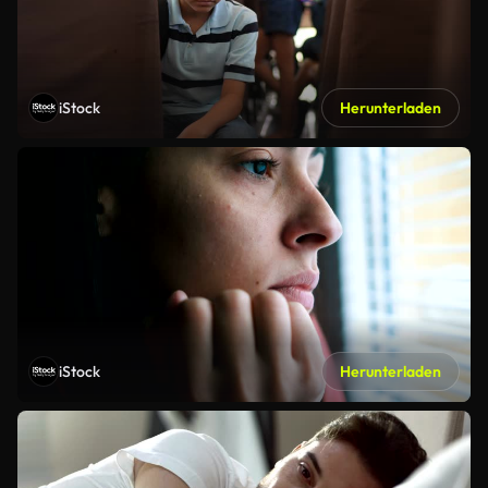
iStock
Herunterladen
iStock
Herunterladen