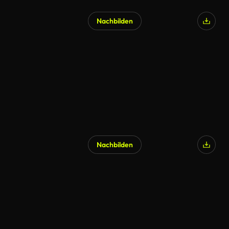
Nachbilden
Nachbilden