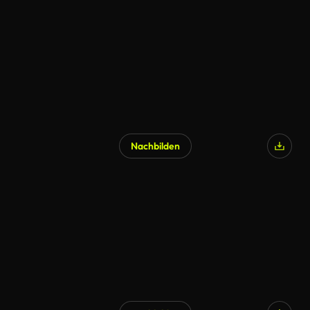
Nachbilden