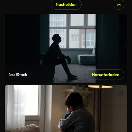
Nachbilden
iStock
Herunterladen