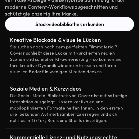
vertikale Anzeige – diese hybride Sammlung ist auf
moderne Content-Workflows zugeschnitten und
schützt gleichzeitig Ihre Marke.
Stockvideobibliothek erkunden
Kreative Blockade & visuelle Lücken
Sie suchen noch nach dem perfekten Filmmaterial?
Coverr schließt diese Lücke mit kuratierten realen
Szenen und schneller KI-Generierung – so können Sie
Ihre kreative Dynamik wieder entfesseln und Ihren
visuellen Bedarf in wenigen Minuten decken.
Soziale Medien & Kurzvideos
Die Social-Media-Bibliothek von Coverr ist auf sofortige
Interaktion ausgelegt. Unsere vertikalen und
mobiloptimierten Formate helfen Ihnen, in den ersten
drei Sekunden Aufmerksamkeit zu erregen und sich
nahtlos in TikTok, Reels und Shorts einzufügen.
Kommerzielle Lizenz- und Nutzungsrechte