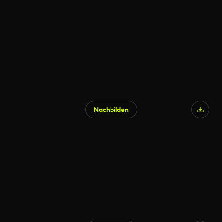
Nachbilden