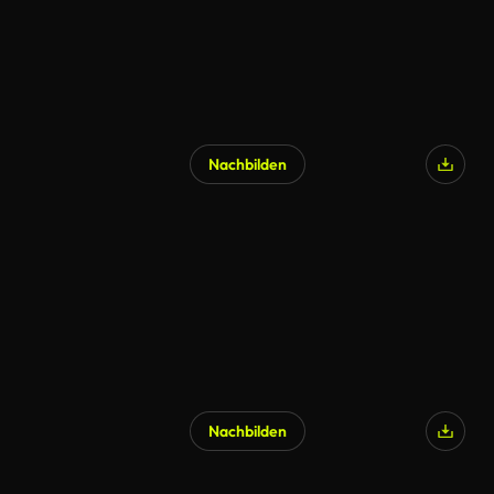
Nachbilden
Nachbilden