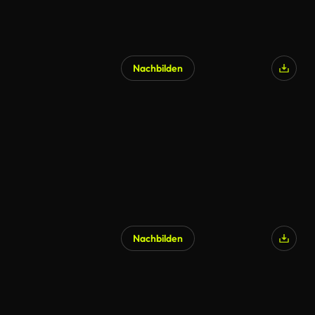
Nachbilden
Nachbilden