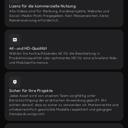
Lizenz für die kommerzielle Nutzung
Alle Videos sind für Werbung, Kundenprojekte, Websites und
Social-Media-Posts freigegeben. Kein Wasserzeichen, keine
Namensnennung erforderlich.
4K- und HD-Qualität
Wählen Sie hochauflösendes 4K für die Bearbeitung in
Produktionsqualität oder optimiertes HD für eine schnellere Web-
und Mobilperformance.
Sicher für Ihre Projekte
Jedes Asset wird von unserem Team sorgfältig unter
Berücksichtigung der praktischen Anwendung geprüft. Wir
achten darauf, dass es sicher zu verwenden ist, Markenrechte und
urheberrechtlich geschützte Modelle respektiert und gängigen
Standards entspricht.