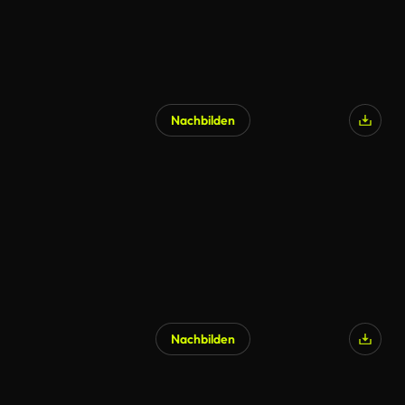
Nachbilden
Nachbilden