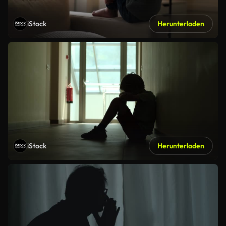
iStock
Herunterladen
iStock
Herunterladen