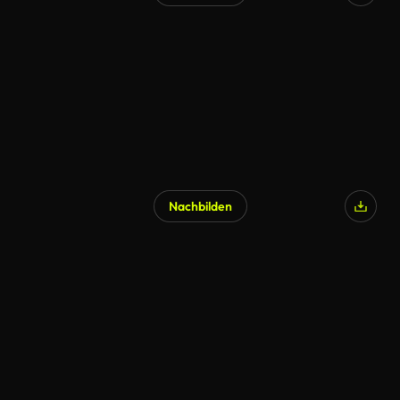
Nachbilden