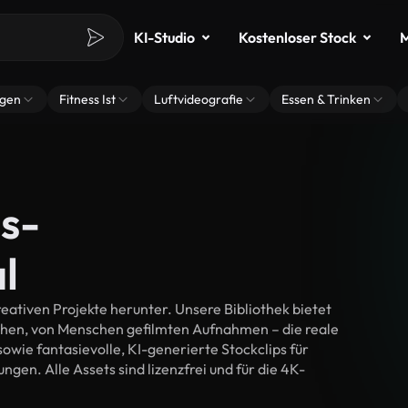
KI-Studio
Kostenloser Stock
M
ngen
Fitness Ist
Luftvideografie
Essen & Trinken
s-
l
eativen Projekte herunter. Unsere Bibliothek bietet
chen, von Menschen gefilmten Aufnahmen – die reale
wie fantasievolle, KI-generierte Stockclips für
ngen. Alle Assets sind lizenzfrei und für die 4K-