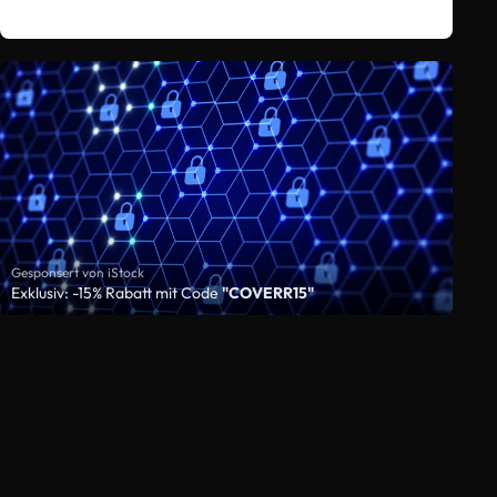
Gesponsert von iStock
Exklusiv: -15% Rabatt mit Code
"COVERR15"