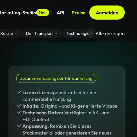
arketing-Studio
API
Preise
Anmelden
Neu
Alle anzeigen
Reisen
Der Transport
Technologie
Zoom Virtuelle H
Zusammenfassung der Filmsammlung
Lizenz:
Lizenzgebührenfrei für die
kommerzielle Nutzung
Inhalte:
Original- und KI-generierte Videos
Technische Daten:
Verfügbar in 4K- und
HD-Qualität
Anpassung:
Remixen Sie dieses
Stockmaterial oder generieren Sie neues