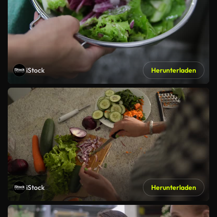
iStock
Herunterladen
iStock
Herunterladen