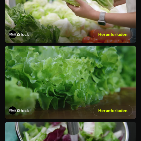
iStock
Herunterladen
iStock
Herunterladen