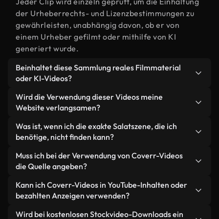
Jeder Clip wird einzeln geprüft, um die Einhaltung
der Urheberrechts- und Lizenzbestimmungen zu
gewährleisten, unabhängig davon, ob er von
einem Urheber gefilmt oder mithilfe von KI
generiert wurde.
Beinhaltet diese Sammlung reales Filmmaterial
oder KI-Videos?
Beides. Es handelt sich um eine Hybridbibliothek
Wird die Verwendung dieser Videos meine
aus realen, von Menschen aufgenommenen
Website verlangsamen?
Filmaufnahmen zum Thema Salat und KI-
Nicht, wenn Sie unsere optimierten Versionen
Was ist, wenn ich die exakte Salatszene, die ich
generierten Videos. Jedes Video ist eindeutig
wählen. Wir bieten schlanke, webfähige Formate,
benötige, nicht finden kann?
beschriftet, sodass Sie immer wissen, was Sie
die für die Hintergrundverarbeitung entwickelt
verwenden.
Mit Coverr AI Studio erstellen Sie im
Muss ich bei der Verwendung von Coverr-Videos
wurden – so bleibt die Qualität hoch, während
Handumdrehen ein solches Video. Beschreiben Sie
die Quelle angeben?
gleichzeitig die Ladezeiten minimiert und
einfach die Szene – zum Beispiel "Salat bei
Kennzahlen wie LCP verbessert werden.
Eine Namensnennung ist nicht erforderlich. Alle
Kann ich Coverr-Videos in YouTube-Inhalten oder
Sonnenuntergang" – und das Studio generiert
Videos in unserer Stockbibliothek sind lizenzfrei
bezahlten Anzeigen verwenden?
innerhalb von Sekunden ein individuelles Video für
und können ohne Nennung des Urhebers
Sie, das unseren Lizenzbestimmungen entspricht.
Ja. Sämtliches Stockmaterial von Coverr darf in
Wird bei kostenlosen Stockvideo-Downloads ein
verwendet werden – wir freuen uns aber immer