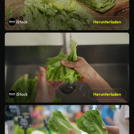
iStock
Herunterladen
iStock
Herunterladen