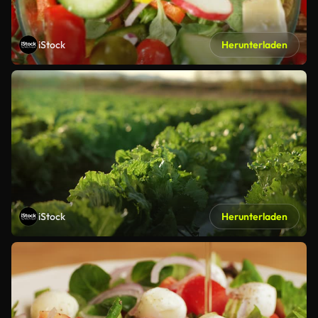
iStock
Herunterladen
iStock
Herunterladen