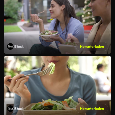
iStock
Herunterladen
iStock
Herunterladen