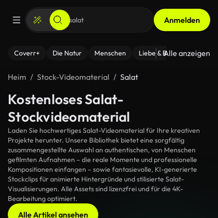
Anmelden
Alle anzeigen
Coverr+
Die Natur
Menschen
Liebe & Beziehungen
F
Heim
Stock-Videomaterial
Salat
Kostenloses Salat-
Stockvideomaterial
Laden Sie hochwertiges Salat-Videomaterial für Ihre kreativen
Projekte herunter. Unsere Bibliothek bietet eine sorgfältig
zusammengestellte Auswahl an authentischen, von Menschen
gefilmten Aufnahmen – die reale Momente und professionelle
Kompositionen einfangen – sowie fantasievolle, KI-generierte
Stockclips für animierte Hintergründe und stilisierte Salat-
Visualisierungen. Alle Assets sind lizenzfrei und für die 4K-
Bearbeitung optimiert.
Alle Artikel ansehen