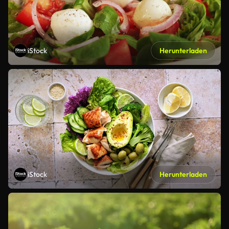
iStock
Herunterladen
iStock
Herunterladen