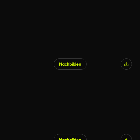
Nachbilden
Nachbilden