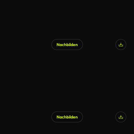
Nachbilden
Nachbilden