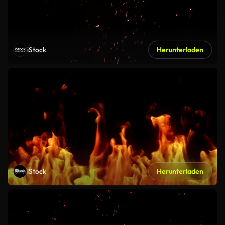
iStock
Herunterladen
iStock
Herunterladen