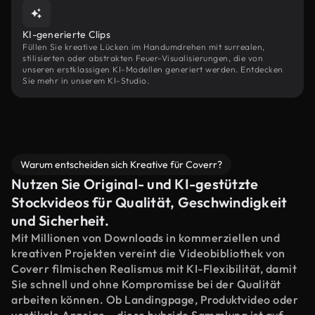
KI-generierte Clips
Füllen Sie kreative Lücken im Handumdrehen mit surrealen,
stilisierten oder abstrakten Feuer-Visualisierungen, die von
unseren erstklassigen KI-Modellen generiert werden. Entdecken
Sie mehr in unserem KI-Studio.
Warum entscheiden sich Kreative für Coverr?
Nutzen Sie Original- und KI-gestützte
Stockvideos für Qualität, Geschwindigkeit
und Sicherheit.
Mit Millionen von Downloads in kommerziellen und
kreativen Projekten vereint die Videobibliothek von
Coverr filmischen Realismus mit KI-Flexibilität, damit
Sie schnell und ohne Kompromisse bei der Qualität
arbeiten können. Ob Landingpage, Produktvideo oder