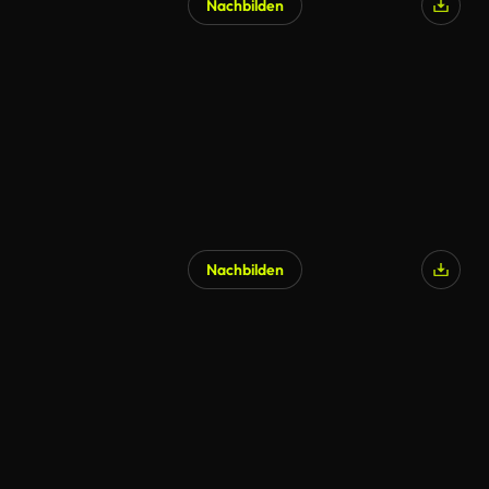
Nachbilden
Nachbilden