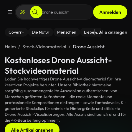
Anmelden
Alle anzeigen
Coverr+
Die Natur
Menschen
Liebe & Beziehungen
F
Heim
Stock-Videomaterial
Drone Aussicht
Kostenloses Drone Aussicht-
Stockvideomaterial
Laden Sie hochwertiges Drone Aussicht-Videomaterial für Ihre
kreativen Projekte herunter. Unsere Bibliothek bietet eine
sorgfältig zusammengestellte Auswahl an authentischen, von
Menschen gefilmten Aufnahmen – die reale Momente und
professionelle Kompositionen einfangen – sowie fantasievolle, KI-
generierte Stockclips für animierte Hintergründe und stilisierte
Drone Aussicht-Visualisierungen. Alle Assets sind lizenzfrei und für
die 4K-Bearbeitung optimiert.
Alle Artikel ansehen