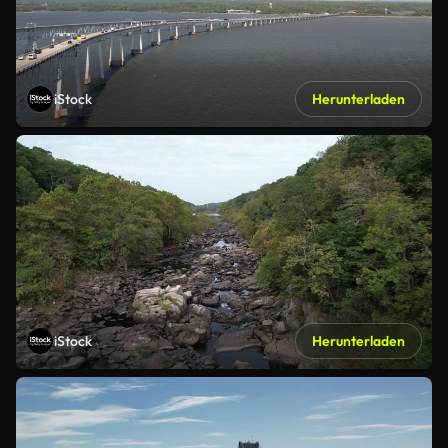
iStock
Herunterladen
iStock
Herunterladen