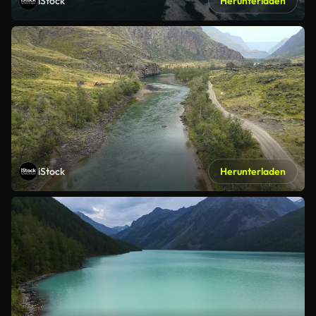
iStock
Herunterladen
iStock
Herunterladen