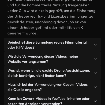
und für die kommerzielle Nutzung freigegeben.
Jeder Clip wird einzeln geprüft, um die Einhaltung
der Urheberrechts- und Lizenzbestimmungen zu
gewährleisten, unabhängig davon, ob er von
einem Urheber gefilmt oder mithilfe von KI
generiert wurde.
Beinhaltet diese Sammlung reales Filmmaterial
oder KI-Videos?
Beides. Es handelt sich um eine Hybridbibliothek
Wird die Verwendung dieser Videos meine
aus realen, von Menschen aufgenommenen
Website verlangsamen?
Filmaufnahmen zum Thema Drone Aussicht und
Nicht, wenn Sie unsere optimierten Versionen
Was ist, wenn ich die exakte Drone Aussichtszene,
KI-generierten Videos. Jedes Video ist eindeutig
wählen. Wir bieten schlanke, webfähige Formate,
die ich benötige, nicht finden kann?
beschriftet, sodass Sie immer wissen, was Sie
die für die Hintergrundverarbeitung entwickelt
verwenden.
Mit Coverr AI Studio erstellen Sie im
Muss ich bei der Verwendung von Coverr-Videos
wurden – so bleibt die Qualität hoch, während
Handumdrehen ein solches Video. Beschreiben Sie
die Quelle angeben?
gleichzeitig die Ladezeiten minimiert und
einfach die Szene – zum Beispiel "Drone Aussicht
Kennzahlen wie LCP verbessert werden.
Eine Namensnennung ist nicht erforderlich. Alle
Kann ich Coverr-Videos in YouTube-Inhalten oder
bei Sonnenuntergang" – und das Studio generiert
Videos in unserer Stockbibliothek sind lizenzfrei
bezahlten Anzeigen verwenden?