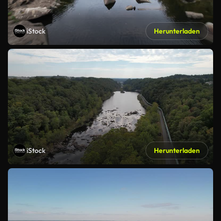
iStock
Herunterladen
iStock
Herunterladen