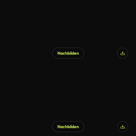
Nachbilden
Nachbilden