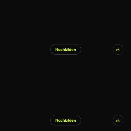
Nachbilden
Nachbilden