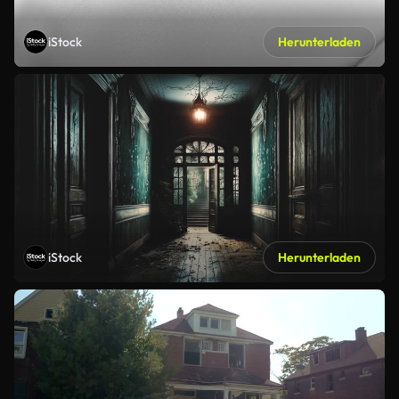
iStock
Herunterladen
iStock
Herunterladen