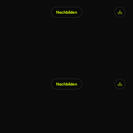
Nachbilden
Nachbilden