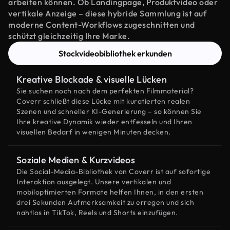
arbeiten können. Ob Landingpage, Produktvideo oder
vertikale Anzeige – diese hybride Sammlung ist auf
moderne Content-Workflows zugeschnitten und
schützt gleichzeitig Ihre Marke.
Stockvideobibliothek erkunden
Kreative Blockade & visuelle Lücken
Sie suchen noch nach dem perfekten Filmmaterial?
Coverr schließt diese Lücke mit kuratierten realen
Szenen und schneller KI-Generierung – so können Sie
Ihre kreative Dynamik wieder entfesseln und Ihren
visuellen Bedarf in wenigen Minuten decken.
Soziale Medien & Kurzvideos
Die Social-Media-Bibliothek von Coverr ist auf sofortige
Interaktion ausgelegt. Unsere vertikalen und
mobiloptimierten Formate helfen Ihnen, in den ersten
drei Sekunden Aufmerksamkeit zu erregen und sich
nahtlos in TikTok, Reels und Shorts einzufügen.