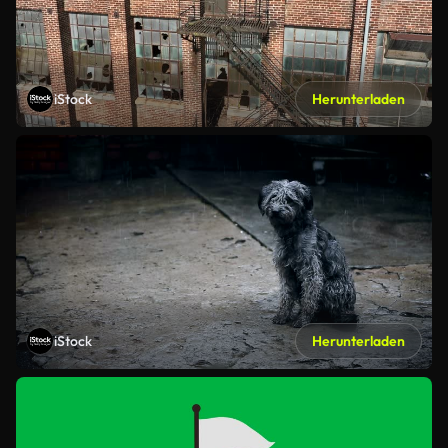
iStock
Herunterladen
iStock
Herunterladen