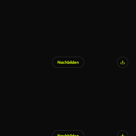
Nachbilden
Nachbilden