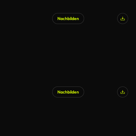
Nachbilden
Nachbilden