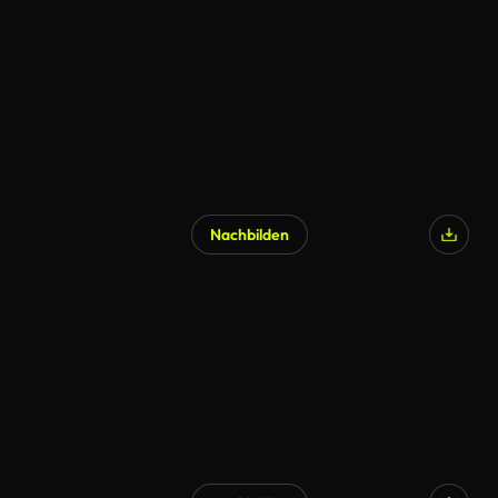
Nachbilden