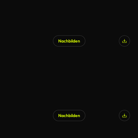
Nachbilden
Nachbilden