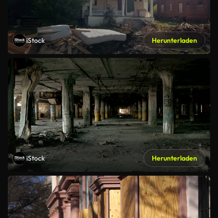
iStock
Herunterladen
iStock
Herunterladen