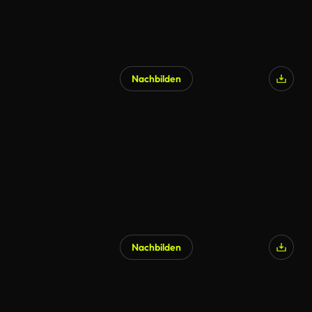
Nachbilden
Nachbilden