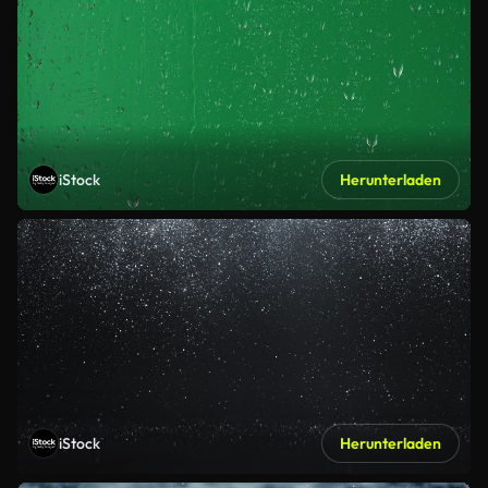
iStock
Herunterladen
iStock
Herunterladen