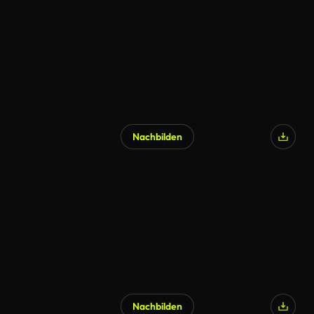
Nachbilden
Nachbilden