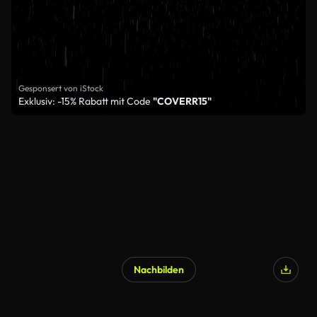
Gesponsert von iStock
Exklusiv: -15% Rabatt mit Code
"COVERR15"
Nachbilden