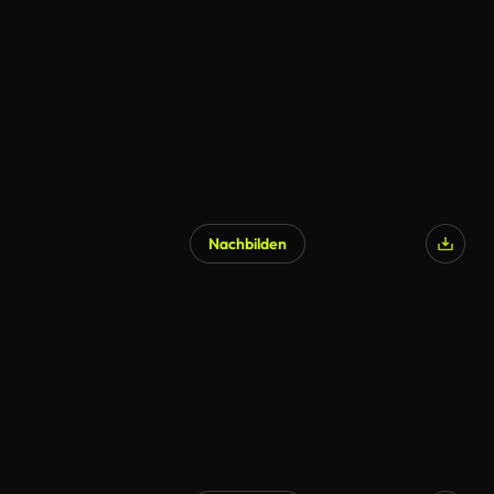
Nachbilden