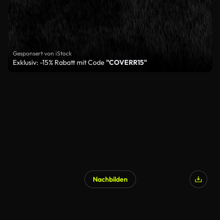
Gesponsert von iStock
Exklusiv: -15% Rabatt mit Code
"COVERR15"
Nachbilden