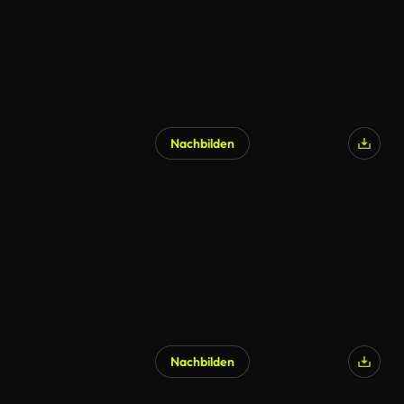
Nachbilden
Nachbilden