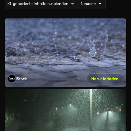
KI-generierte Inhalte ausblenden
Neueste
iStock
Herunterladen