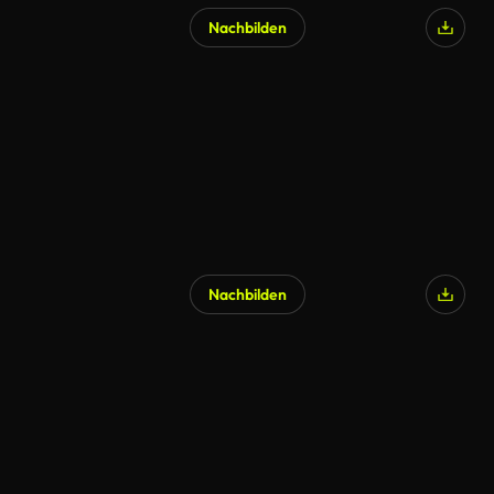
Nachbilden
Nachbilden