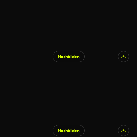
Nachbilden
Nachbilden