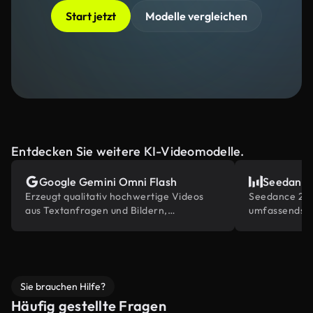
Start jetzt
Modelle vergleichen
Entdecken Sie weitere KI-Videomodelle.
Google Gemini Omni Flash
Seedance
Erzeugt qualitativ hochwertige Videos
Seedance 2.0
aus Textanfragen und Bildern,
umfassendste
angetrieben von Gemini's eingebautem
Inhaltsrefere
Weltwissen.
Bearbeitungs
Sie brauchen Hilfe?
Häufig gestellte Fragen