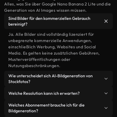
Alles, was Sie über Google Nano Banana 2 Lite und die
Generation von AI Images wissen müssen.
Sind Bilder für den kommerziellen Gebrauch
bereinigt?
Ja. Alle Bilder sind vollständig lizenziert für
unbegrenzte kommerzielle Anwendungen,
einschließlich Werbung, Websites und Social
Media. Es gelten keine zusätzlichen Gebühren,
Musterveröffentlichungen oder
Nutzungsbeschränkungen.
Wie unterscheidet sich AI-Bildgeneration von
Stockfotos?
AI erstellt einzigartige, maßgeschneiderte
Welche Resolution kann ich erwarten?
Visuals, die genau auf Ihre Spezifikationen
zugeschnitten sind, und vermeidet generische
Die Bilder werden mit 1K-Auflösung erzeugt, die
Welches Abonnement brauche ich für die
Fotografie-Ästhetik.
professionell für scharfe Klarheit auf Web-, Mobil-
Bildgeneration?
und Social-Media-Plattformen optimiert wurde.