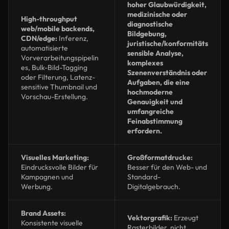
hoher Glaubwürdigkeit,
medizinische oder
High-throughput
diagnostische
web/mobile backends,
Bildgebung,
CDN/edge:
Inferenz,
juristische/konformitäts
automatisierte
sensible Analyse,
Vorverarbeitungspipelin
komplexes
es, Bulk-Bild-Tagging
Szenenverständnis oder
oder Filterung, Latenz-
Aufgaben, die eine
sensitive Thumbnail und
hochmoderne
Vorschau-Erstellung.
Genauigkeit und
umfangreiche
Feinabstimmung
erfordern.
Visuelles Marketing:
Großformatdrucke:
Eindrucksvolle Bilder für
Besser für den Web- und
Kampagnen und
Standard-
Werbung.
Digitalgebrauch.
Brand Assets:
Vektorgrafik:
Erzeugt
Konsistente visuelle
Rasterbilder, nicht