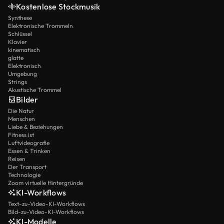
Kostenlose Stockmusik
Synthese
Elektronische Trommeln
Schlüssel
Klavier
kinematisch
glatte
Elektronisch
Umgebung
Strings
Akustische Trommel
Bilder
Die Natur
Menschen
Liebe & Beziehungen
Fitness ist
Luftvideografie
Essen & Trinken
Reisen
Der Transport
Technologie
Zoom virtuelle Hintergründe
KI-Workflows
Text-zu-Video-KI-Workflows
Bild-zu-Video-KI-Workflows
KI-Modelle