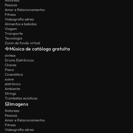
Natureza
Pessoas
Amor e Relacionamentos
Fitness
Videografia aérea
Alimentos e bebidas
Viagem
Transporte
Tecnologia
Zoom de fundo virtual
Música de catálogo gratuita
síntese
Drums Eletrônicos
Chaves
Piano
Cinemática
suave
eletrônico
Ambiente
Strings
Trombetas acústicas
Imagens
Natureza
Pessoas
Amor e Relacionamentos
Fitness
Videografia aérea