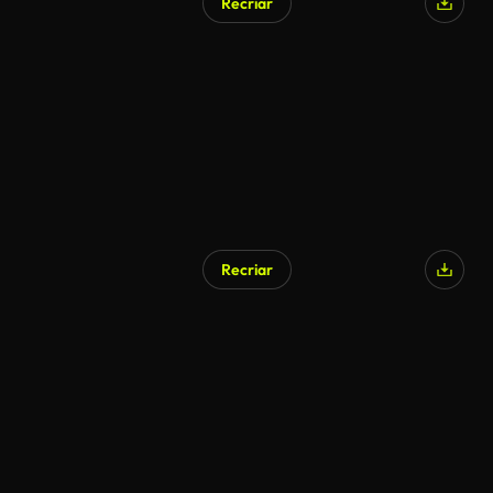
Recriar
Recriar