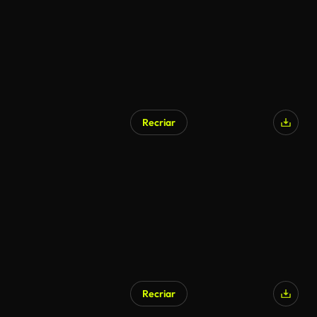
Recriar
Recriar