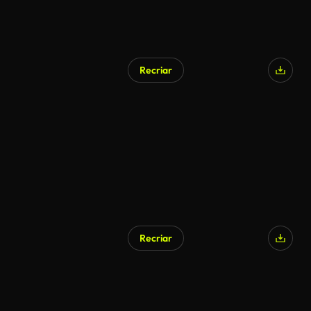
Recriar
Recriar