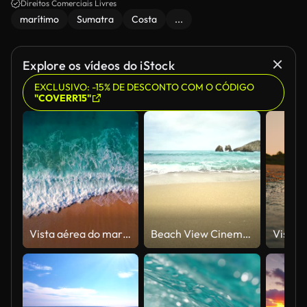
Direitos Comerciais Livres
marítimo
Sumatra
Costa
...
Explore os vídeos do iStock
EXCLUSIVO: -15% DE DESCONTO COM O CÓDIGO
"COVERR15"
Vista aérea do mar e das ondas claros de turquesa
Beach View Cinemagraphs - resolução 4k