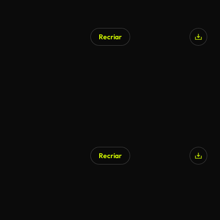
Recriar
Gerado por IA
Recriar