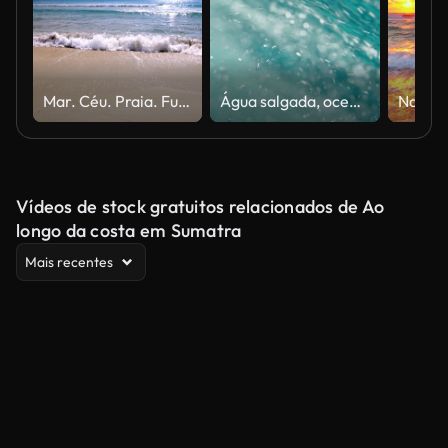
Mar. Céu. Praia. Fundo do feriado
Água salgada, oceano e bolhas com ondas de líquido natural, mar azul ou respingos de água ou terra. Closeup de ondulações na praia tropical ensolarada ou ilha ao sol com gotas caindo da natureza em movimento
Vídeos de stock gratuitos relacionados de Ao
longo da costa em Sumatra
Mais recentes