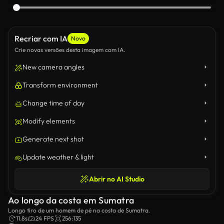
Recriar com IA
Novo
Crie novas versões desta imagem com IA.
New camera angles
Transform environment
Change time of day
Modify elements
Generate next shot
Update weather & light
Abrir no AI Studio
Ao longo da costa em Sumatra
Longo tiro de um homem de pé na costa de Sumatra.
11.8s
24 FPS
256:135