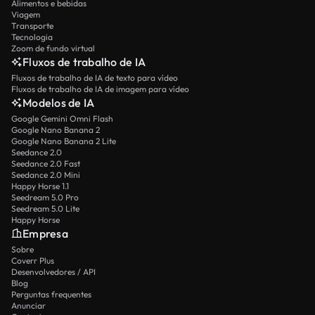
Alimentos e bebidas
Viagem
Transporte
Tecnologia
Zoom de fundo virtual
Fluxos de trabalho de IA
Fluxos de trabalho de IA de texto para vídeo
Fluxos de trabalho de IA de imagem para vídeo
Modelos de IA
Google Gemini Omni Flash
Google Nano Banana 2
Google Nano Banana 2 Lite
Seedance 2.0
Seedance 2.0 Fast
Seedance 2.0 Mini
Happy Horse 1.1
Seedream 5.0 Pro
Seedream 5.0 Lite
Happy Horse
Empresa
Sobre
Coverr Plus
Desenvolvedores / API
Blog
Perguntas frequentes
Anunciar