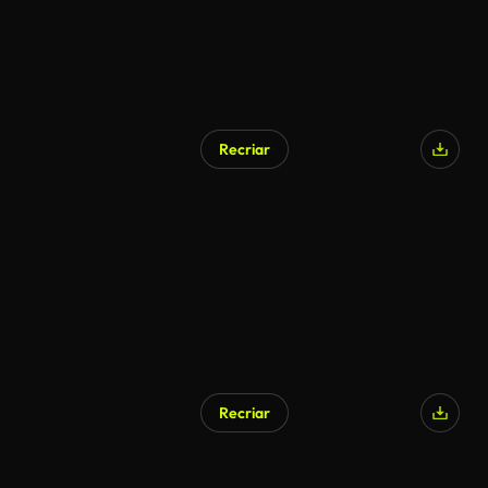
Recriar
Gerado por IA
Recriar