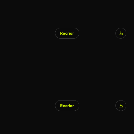
Recriar
Gerado por IA
Recriar