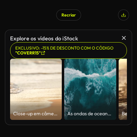
Recriar
Explore os vídeos do iStock
EXCLUSIVO: -15% DE DESCONTO COM O CÓDIGO
"COVERR15"
Close-up em câmera lenta da borda da onda do mar em uma praia de areia. Fundo tropical calmo do espaço da cópia
As ondas de oceano da vista aérea quebram na espuma ao longo da costa