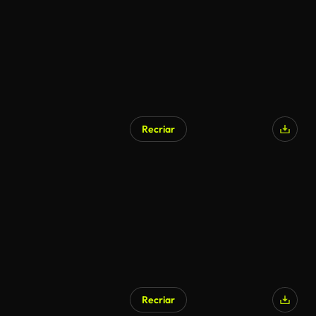
Recriar
Gerado por IA
Recriar