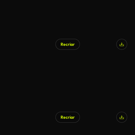
Recriar
Recriar