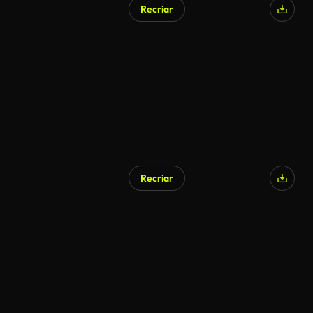
Recriar
Recriar
Gerado por IA