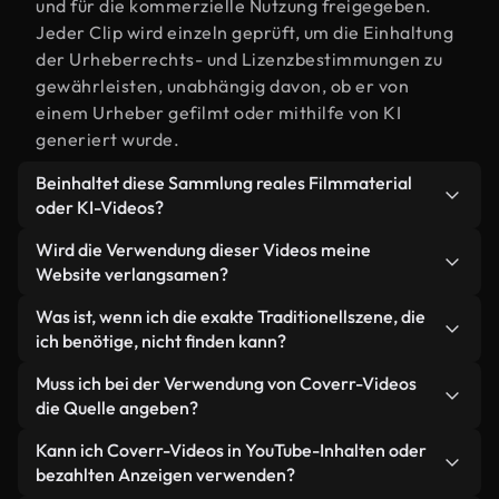
und für die kommerzielle Nutzung freigegeben.
Jeder Clip wird einzeln geprüft, um die Einhaltung
der Urheberrechts- und Lizenzbestimmungen zu
gewährleisten, unabhängig davon, ob er von
einem Urheber gefilmt oder mithilfe von KI
generiert wurde.
Beinhaltet diese Sammlung reales Filmmaterial
oder KI-Videos?
Beides. Es handelt sich um eine Hybridbibliothek
Wird die Verwendung dieser Videos meine
aus realen, von Menschen aufgenommenen
Website verlangsamen?
Filmaufnahmen zum Thema Traditionell und KI-
Nicht, wenn Sie unsere optimierten Versionen
Was ist, wenn ich die exakte Traditionellszene, die
generierten Videos. Jedes Video ist eindeutig
wählen. Wir bieten schlanke, webfähige Formate,
ich benötige, nicht finden kann?
beschriftet, sodass Sie immer wissen, was Sie
die für die Hintergrundverarbeitung entwickelt
verwenden.
Mit Coverr AI Studio erstellen Sie im
Muss ich bei der Verwendung von Coverr-Videos
wurden – so bleibt die Qualität hoch, während
Handumdrehen ein solches Video. Beschreiben Sie
die Quelle angeben?
gleichzeitig die Ladezeiten minimiert und
einfach die Szene – zum Beispiel "Traditionell bei
Kennzahlen wie LCP verbessert werden.
Eine Namensnennung ist nicht erforderlich. Alle
Kann ich Coverr-Videos in YouTube-Inhalten oder
Sonnenuntergang" – und das Studio generiert
Videos in unserer Stockbibliothek sind lizenzfrei
bezahlten Anzeigen verwenden?
innerhalb von Sekunden ein individuelles Video für
und können ohne Nennung des Urhebers