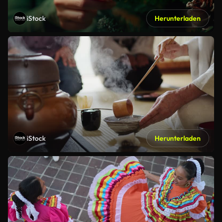
iStock
Herunterladen
iStock
Herunterladen