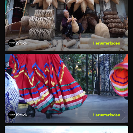
iStock
Herunterladen
iStock
Herunterladen