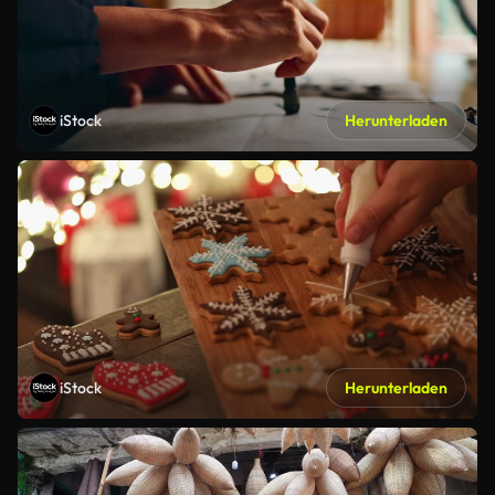
iStock
Herunterladen
iStock
Herunterladen