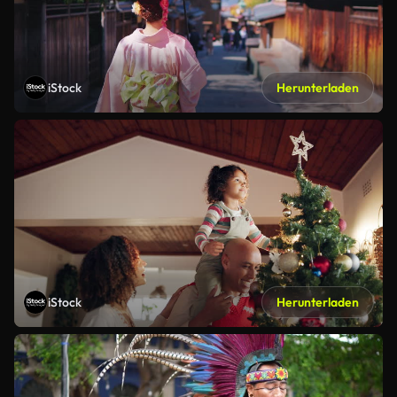
iStock
Herunterladen
iStock
Herunterladen