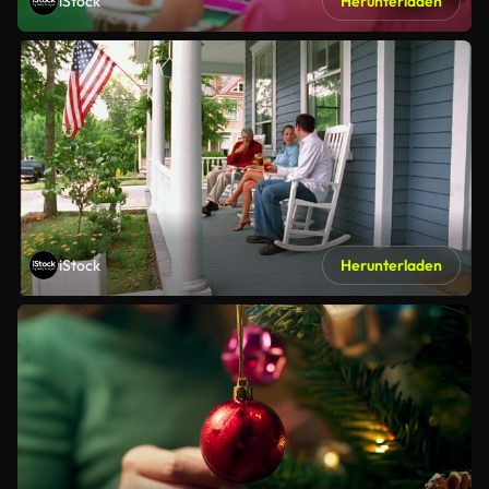
iStock
Herunterladen
iStock
Herunterladen