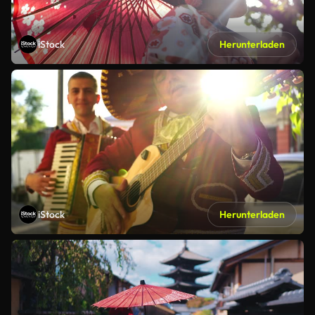
iStock
Herunterladen
iStock
Herunterladen