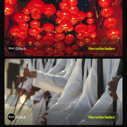
iStock
Herunterladen
iStock
Herunterladen