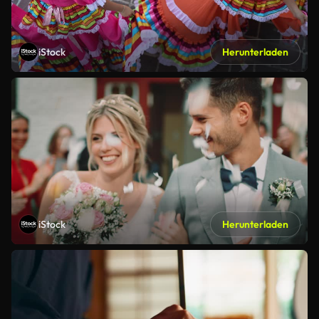
iStock
Herunterladen
iStock
Herunterladen