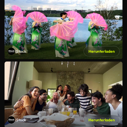
iStock
Herunterladen
iStock
Herunterladen