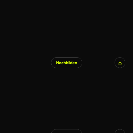
Nachbilden