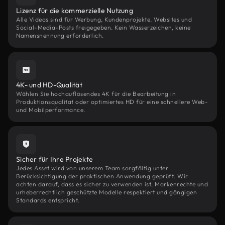
Lizenz für die kommerzielle Nutzung
Alle Videos sind für Werbung, Kundenprojekte, Websites und
Social-Media-Posts freigegeben. Kein Wasserzeichen, keine
Namensnennung erforderlich.
4K- und HD-Qualität
Wählen Sie hochauflösendes 4K für die Bearbeitung in
Produktionsqualität oder optimiertes HD für eine schnellere Web-
und Mobilperformance.
Sicher für Ihre Projekte
Jedes Asset wird von unserem Team sorgfältig unter
Berücksichtigung der praktischen Anwendung geprüft. Wir
achten darauf, dass es sicher zu verwenden ist, Markenrechte und
urheberrechtlich geschützte Modelle respektiert und gängigen
Standards entspricht.