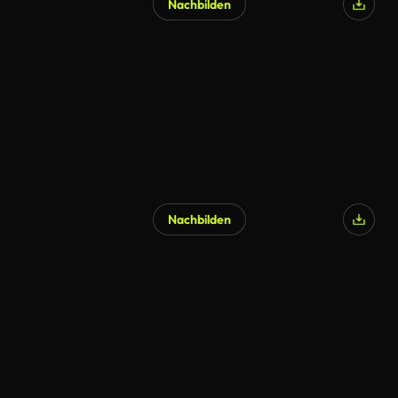
Nachbilden
Nachbilden