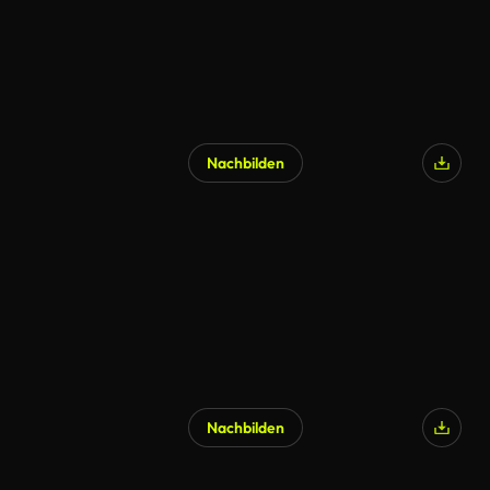
Nachbilden
Nachbilden