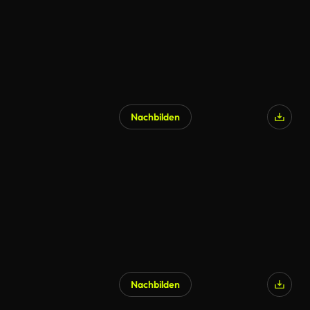
Nachbilden
Nachbilden