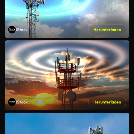
iStock
Herunterladen
iStock
Herunterladen