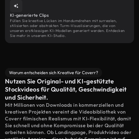
KI-generierte Clips
Füllen Sie kreative Lücken im Handumdrehen mit surrealen,
stilisierten oder abstrakten Turm-Visualisierungen, die von
unseren erstklassigen KI-Modellen generiert werden. Entdecken
Sie mehr in unserem KI-Studio.
Warum entscheiden sich Kreative für Coverr?
Nutzen Sie Original- und KI-gestützte
Stockvideos für Qualität, Geschwindigkeit
und Sicherheit.
Mit Millionen von Downloads in kommerziellen und
kreativen Projekten vereint die Videobibliothek von
Coverr filmischen Realismus mit KI-Flexibilität, damit
Sie schnell und ohne Kompromisse bei der Qualität
arbeiten können. Ob Landingpage, Produktvideo oder