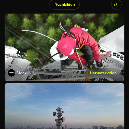
Nachbilden
iStock
Herunterladen