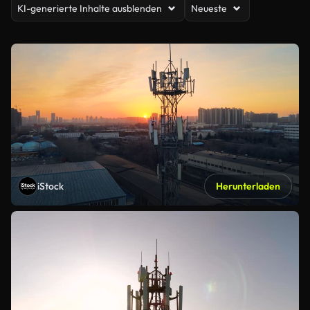
KI-generierte Inhalte ausblenden
Neueste
iStock
Herunterladen