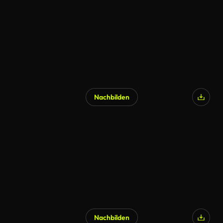
Nachbilden
Nachbilden