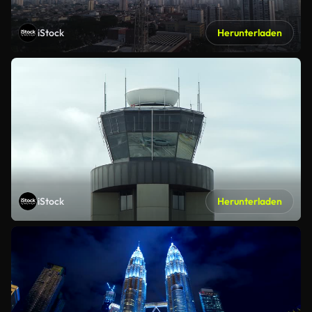
iStock
Herunterladen
iStock
Herunterladen