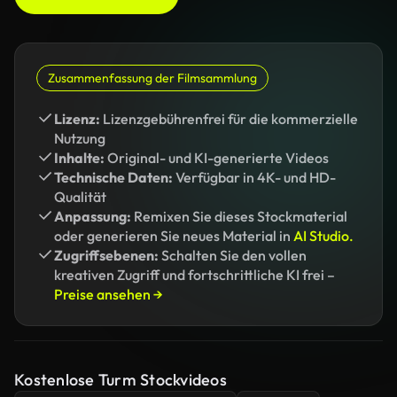
Zusammenfassung der Filmsammlung
Lizenz:
Lizenzgebührenfrei für die kommerzielle
Nutzung
Inhalte:
Original- und KI-generierte Videos
Technische Daten:
Verfügbar in 4K- und HD-
Qualität
Anpassung:
Remixen Sie dieses Stockmaterial
oder generieren Sie neues Material in
AI Studio.
Zugriffsebenen:
Schalten Sie den vollen
kreativen Zugriff und fortschrittliche KI frei –
Preise ansehen →
Kostenlose Turm Stockvideos