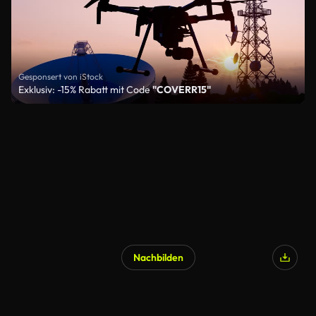
Gesponsert von iStock
Exklusiv: -15% Rabatt mit Code
"COVERR15"
Nachbilden