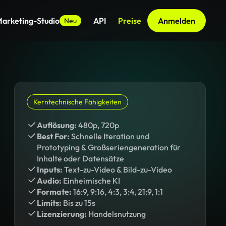
arketing-Studio
API
Preise
Anmelden
Neu
Kerntechnische Fähigkeiten
Auflösung:
480p, 720p
Best For:
Schnelle Iteration und
Prototyping & Großseriengeneration für
Inhalte oder Datensätze
Inputs:
Text-zu-Video & Bild-zu-Video
Audio:
Einheimische KI
Formate:
16:9, 9:16, 4:3, 3:4, 21:9, 1:1
Limits:
Bis zu 15s
Lizenzierung:
Handelsnutzung