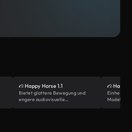
Happy Horse 1.1
Happy 
Bietet glattere Bewegung und
Einheitlic
engere audiovisuelle
Modell, da
Synchronisierung für Multi-Shot-
synchronis
Szenen, basierend auf dem
einzigen P
Originalmodell