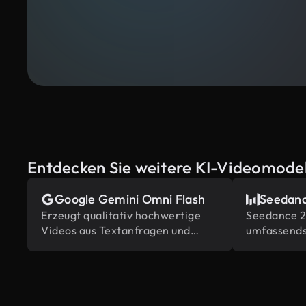
Entdecken Sie weitere KI-Videomodel
Google Gemini Omni Flash
Seedanc
Erzeugt qualitativ hochwertige
Seedance 2.
Videos aus Textanfragen und
umfassends
Bildern, angetrieben von Gemini's
Inhaltsrefe
eingebautem Weltwissen.
Bearbeitung
Branche