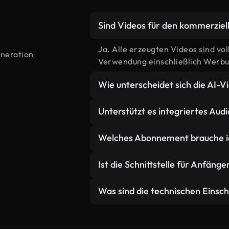
Sind Videos für den kommerzie
Ja. Alle erzeugten Videos sind vo
eneration
Verwendung einschließlich Werbun
Wie unterscheidet sich die AI-
AI erstellt benutzerdefinierte Sze
Unterstützt es integriertes Audi
zugeschnitten sind, im Gegensatz
bietet unbegrenzte kreative Flexi
Ja, Seedance 2.0 Mini kann synchr
Welches Abonnement brauche ic
Inhalte ohne Lizenzbeschränkung
Bewegung und Atmosphäre Ihrer 
Plus-Mitglieder erhalten Standard
Ist die Schnittstelle für Anfäng
erhalten erhöhte Credits für Age
Prioritätsverarbeitung und maxim
Absolut. Unsere intuitive Schnitt
Was sind die technischen Eins
Erfahrung in der Videobearbeitung
natürlicher Sprache und lassen Si
Szenen mit extremer Komplexität 
Anforderungen können gelegentl