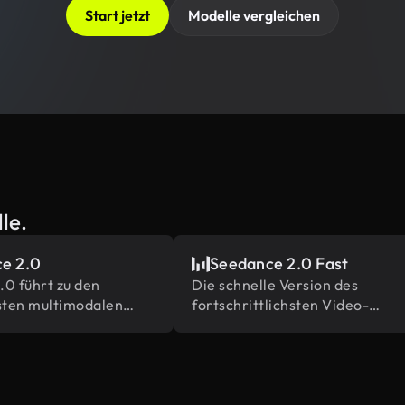
Start jetzt
Modelle vergleichen
le.
e 2.0
Seedance 2.0 Fast
0 führt zu den
Die schnelle Version des
ten multimodalen
fortschrittlichsten Video-
renz- und
Generationsmodells von
sfunktionen in der
ByteDance