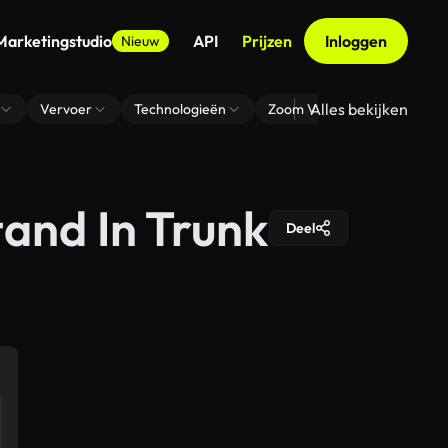
Marketingstudio
API
Prijzen
Inloggen
Nieuw
Alles bekijken
Vervoer
Technologieën
Zoom Virtuele Achtergrond
tand In Trunk
Deel