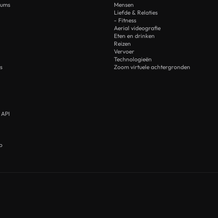
rums
Mensen
Liefde & Relaties
- Fitness
Aerial videografie
Eten en drinken
Reizen
Vervoer
Technologieën
s
Zoom virtuele achtergronden
 API
p