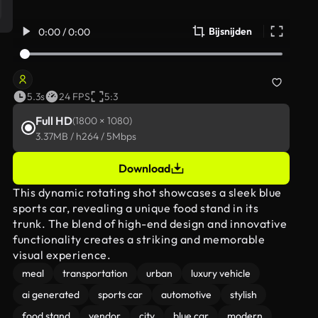
Bijsnijden
0:00 / 0:00
5.3s
24 FPS
5:3
Full HD
(1800 × 1080)
3.37MB / h264 / 5Mbps
Download
This dynamic rotating shot showcases a sleek blue
sports car, revealing a unique food stand in its
trunk. The blend of high-end design and innovative
functionality creates a striking and memorable
visual experience.
meal
transportation
urban
luxury vehicle
ai generated
sports car
automotive
stylish
food stand
vendor
city
blue car
modern