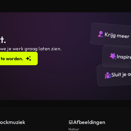
Krijg meer 
t.
 we je werk graag laten zien.
Inspir
 te worden.
Sluit je
tockmuziek
Afbeeldingen
Natuur