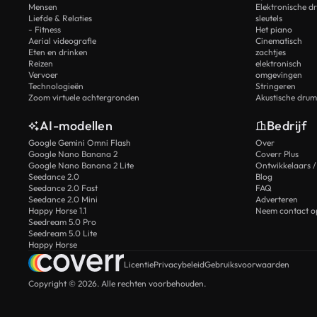
Mensen
Elektronische d
Liefde & Relaties
sleutels
- Fitness
Het piano
Aerial videografie
Cinematisch
Eten en drinken
zachtjes
Reizen
elektronisch
Vervoer
omgevingen
Technologieën
Stringeren
Zoom virtuele achtergronden
Akustische drum
AI-modellen
Bedrijf
Google Gemini Omni Flash
Over
Google Nano Banana 2
Coverr Plus
Google Nano Banana 2 Lite
Ontwikkelaars /
Seedance 2.0
Blog
Seedance 2.0 Fast
FAQ
Seedance 2.0 Mini
Adverteren
Happy Horse 1.1
Neem contact o
Seedream 5.0 Pro
Seedream 5.0 Lite
Happy Horse
Licentie
Privacybeleid
Gebruiksvoorwaarden
Copyright © 2026. Alle rechten voorbehouden.