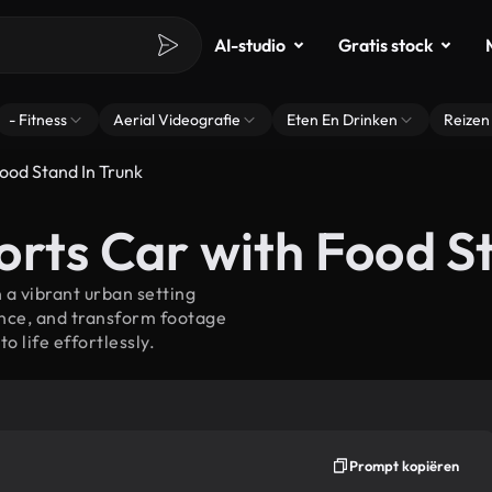
AI-studio
Gratis stock
- Fitness
Aerial Videografie
Eten En Drinken
Reizen
ood Stand In Trunk
orts Car with Food S
n a vibrant urban setting
ance, and transform footage
o life effortlessly.
Prompt kopiëren