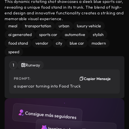
This dynamic rotating shot showcases a sleek blue sports car,
revealing a unique food stand in its trunk. The blend of high-
end design and innovative functionality creates a striking and
memorable visual experience.
meal
transportation
urban
luxury vehicle
ai generated
sports car
automotive
stylish
food stand
vendor
city
blue car
modern
speed
1
Runway
PROMPT:
Copiar Mensaje
a supercar turning into Food Truck
Consigue más seguidores