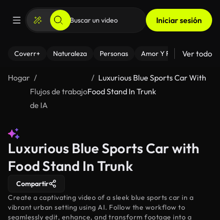
Iniciar sesión
Ver todo
Coverr+
Naturaleza
Personas
Amor Y Relaciones
El
Hogar
Luxurious Blue Sports Car With
Flujos de trabajo
Food Stand In Trunk
de IA
Luxurious Blue Sports Car with
Food Stand In Trunk
Compartir
Create a captivating video of a sleek blue sports car in a
vibrant urban setting using AI. Follow the workflow to
seamlessly edit, enhance, and transform footage into a