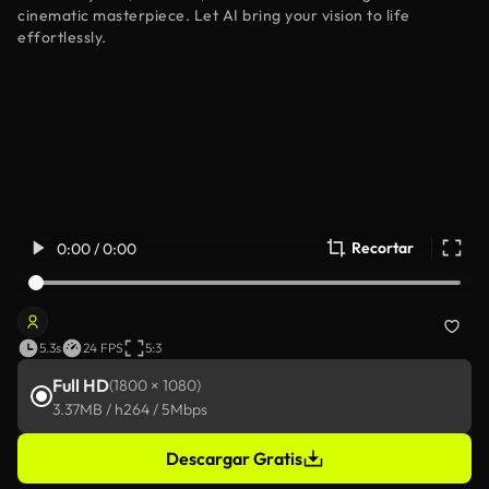
cinematic masterpiece. Let AI bring your vision to life
effortlessly.
Recortar
0:00 / 0:00
5.3s
24 FPS
5:3
Full HD
(1800 × 1080)
3.37MB / h264 / 5Mbps
Descargar Gratis