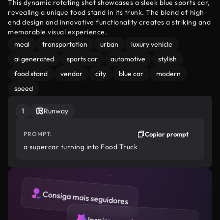
This dynamic rotating shot showcases a sleek blue sports car,
revealing a unique food stand in its trunk. The blend of high-
end design and innovative functionality creates a striking and
memorable visual experience.
meal
transportation
urban
luxury vehicle
ai generated
sports car
automotive
stylish
food stand
vendor
city
blue car
modern
speed
1
Runway
PROMPT:
Copiar prompt
a supercar turning into Food Truck
Consiga mais seguidores