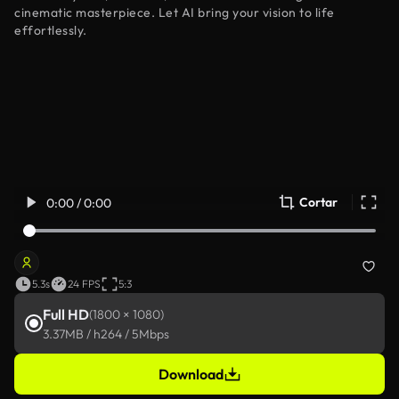
cinematic masterpiece. Let AI bring your vision to life
effortlessly.
Cortar
0:00 / 0:00
5.3s
24 FPS
5:3
Full HD
(1800 × 1080)
3.37MB / h264 / 5Mbps
Download