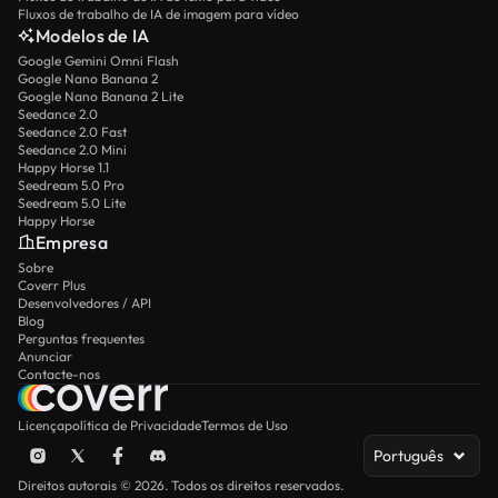
Fluxos de trabalho de IA de imagem para vídeo
Modelos de IA
Google Gemini Omni Flash
Google Nano Banana 2
Google Nano Banana 2 Lite
Seedance 2.0
Seedance 2.0 Fast
Seedance 2.0 Mini
Happy Horse 1.1
Seedream 5.0 Pro
Seedream 5.0 Lite
Happy Horse
Empresa
Sobre
Coverr Plus
Desenvolvedores / API
Blog
Perguntas frequentes
Anunciar
Contacte-nos
Licença
política de Privacidade
Termos de Uso
Português
Direitos autorais © 2026. Todos os direitos reservados.