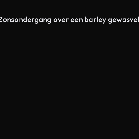
n Zonsondergang over een barley gewasve
Gegenereerd door AI