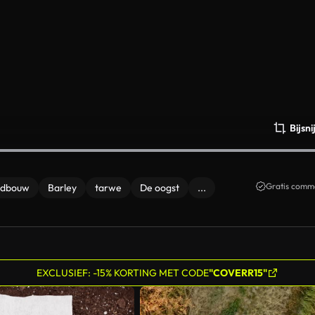
Bijsn
Gratis comme
ndbouw
Barley
tarwe
De oogst
...
EXCLUSIEF: -15% KORTING MET CODE
"COVERR15"