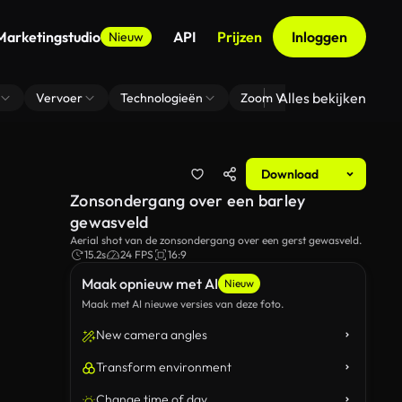
Marketingstudio
API
Prijzen
Inloggen
Nieuw
Alles bekijken
Vervoer
Technologieën
Zoom Virtuele Achtergrond
Download
Zonsondergang over een barley
gewasveld
Aerial shot van de zonsondergang over een gerst gewasveld.
15.2s
24 FPS
16:9
Maak opnieuw met AI
Nieuw
Maak met AI nieuwe versies van deze foto.
New camera angles
Transform environment
Change time of day