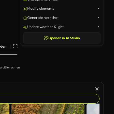
Modify elements
Generate next shot
Update weather & light
Openen in AI Studio
ijden
rciële rechten