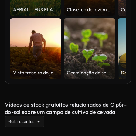
AERIAL, LENS FLARE: Vasto campo cheio de brilhos de trigo na luz dourada da manhã
Close-up de jovem agricultor caminhando pelo campo ao pôr do sol
Vista traseira do jovem agricultor andando em um campo de soja e examinando a colheita.
Germinação da semente e lapso de tempo com macro do alargamento da lente
Vídeos de stock gratuitos relacionados de O pôr-
do-sol sobre um campo de cultivo de cevada
Mais recentes