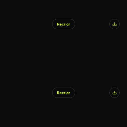
Recriar
Recriar