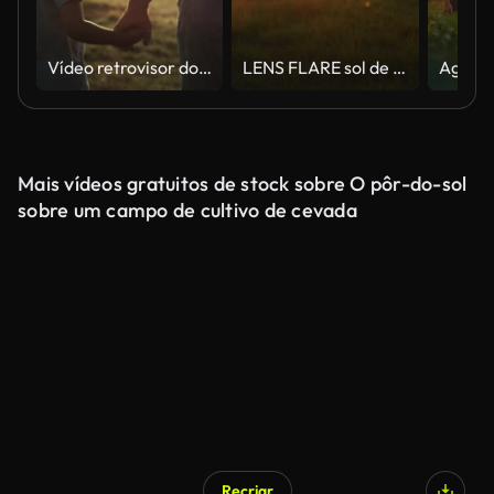
Vídeo retrovisor do avô e do neto caminhando ao pôr do sol. Filmado com câmera de hélio RED em 8K.
LENS FLARE sol de noite quente brilha na manada de vacas que pastam na zona rural de gramado
Mais vídeos gratuitos de stock sobre O pôr-do-sol
sobre um campo de cultivo de cevada
Recriar