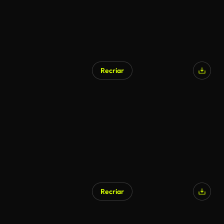
Recriar
Recriar