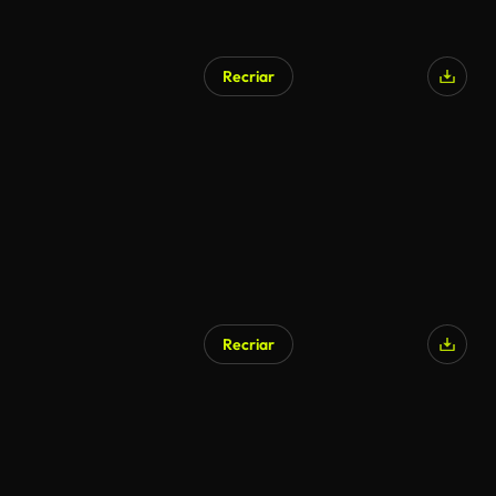
Recriar
Recriar