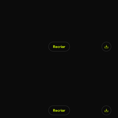
Recriar
Gerado por IA
Recriar