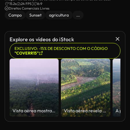
15.2s
24 FPS
16:9
Direitos Comerciais Livres
Campo
Sunset
agricultura
...
Explore os vídeos do iStock
EXCLUSIVO: -15% DE DESCONTO COM O CÓDIGO
"COVERR15"
Vista aérea mostra a borda da floresta esfumaçada
Vista aérea revela uma vegetação diversificada e áreas de terra desmatadas