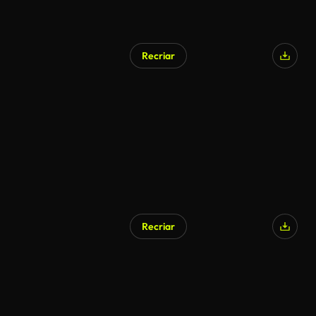
Recriar
Gerado por IA
Recriar