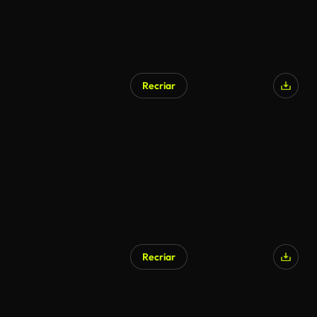
Recriar
Recriar