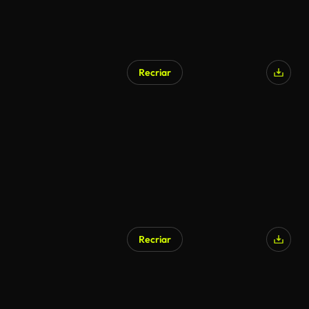
Recriar
Recriar