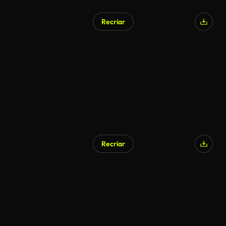
Recriar
Gerado por IA
Recriar