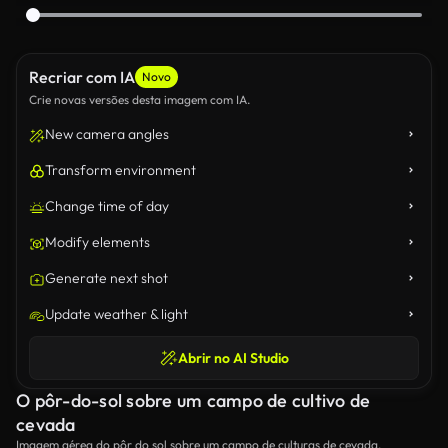
Recriar com IA
Novo
Crie novas versões desta imagem com IA.
New camera angles
Transform environment
Change time of day
Modify elements
Generate next shot
Update weather & light
Abrir no AI Studio
O pôr-do-sol sobre um campo de cultivo de
cevada
Imagem aérea do pôr do sol sobre um campo de culturas de cevada.