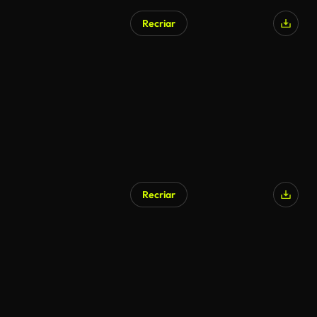
Recriar
Gerado por IA
Recriar