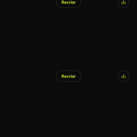
Recriar
Gerado por IA
Recriar
Gerado por IA