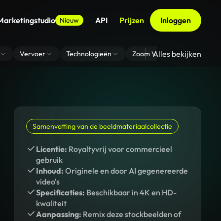
Marketingstudio
API
Prijzen
Inloggen
Nieuw
Alles bekijken
Vervoer
Technologieën
Zoom Virtuele Achtergrond
Samenvatting van de beeldmateriaalcollectie
Licentie:
Royaltyvrij voor commercieel
gebruik
Inhoud:
Originele en door AI gegenereerde
video's
Specificaties:
Beschikbaar in 4K en HD-
kwaliteit
Aanpassing:
Remix deze stockbeelden of