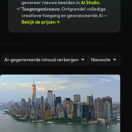
genereer nieuwe beelden in
AI Studio.
Toegangsniveaus:
Ontgrendel volledige
creatieve toegang en geavanceerde AI —
Bekijk de prijzen →
AI-gegenereerde inhoud verbergen
Nieuwste