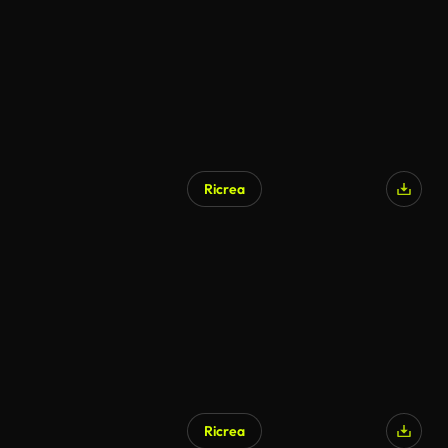
Ricrea
Generato da IA
Ricrea