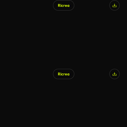
Ricrea
Generato da IA
Ricrea