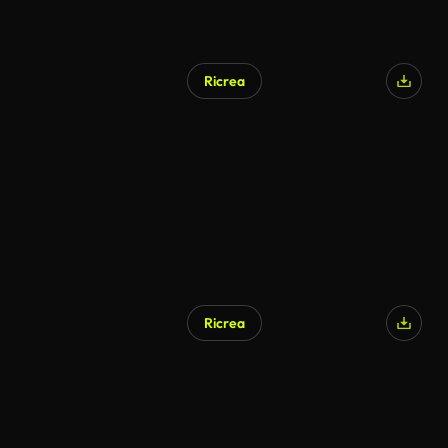
Ricrea
Ricrea