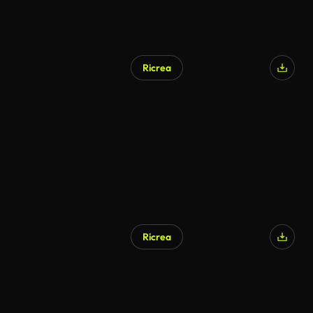
Ricrea
Ricrea