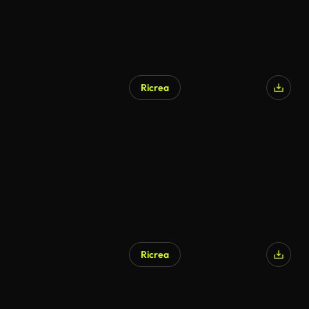
Ricrea
Generato da IA
Ricrea
Generato da IA