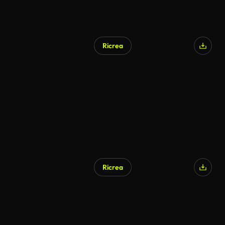
Ricrea
Generato da IA
Ricrea
Generato da IA