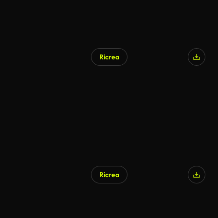
Ricrea
Ricrea