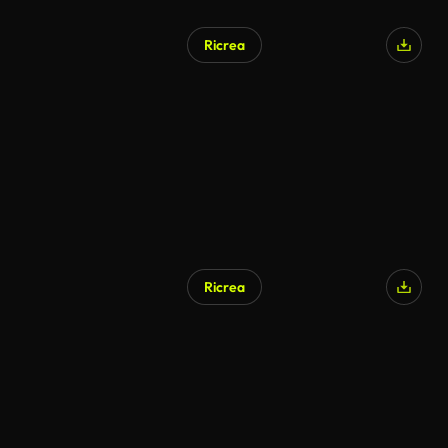
Ricrea
Ricrea