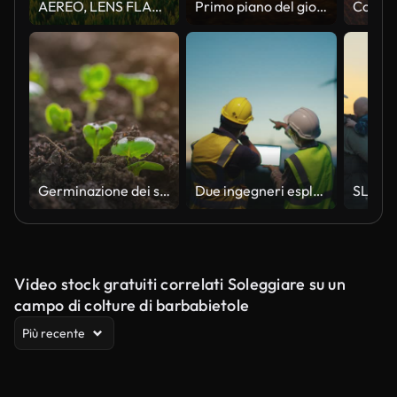
AEREO, LENS FLARE: Vasto campo pieno di grano brilla nella luce dorata del mattino
Primo piano del giovane contadino che cammina attraverso il campo al tramonto
Germinazione dei semi e time lapse con lens flare macro
Due ingegneri esplorano i campi per l'elettricità sostenibile della turbina di notte
Video stock gratuiti correlati Soleggiare su un
campo di colture di barbabietole
Più recente