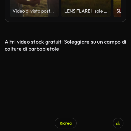
Video di vista posteriore di nonno e nipote che camminano al tramonto. Girato con la fotocamera ad elio RED in 8K.
LENS FLARE Il sole caldo della sera splende sulla mandria di mucche che pascolano nella campagna erbosa
Altri video stock gratuiti Soleggiare su un campo di
colture di barbabietole
Ricrea