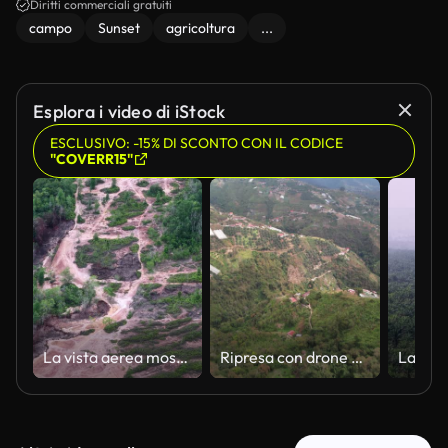
Diritti commerciali gratuiti
campo
Sunset
agricoltura
...
Esplora i video di iStock
ESCLUSIVO: -15% DI SCONTO CON IL CODICE
"COVERR15"
La vista aerea mostra terreni disboscati
Ripresa con drone di una Montagna Tropicale Verde con serre e raccolti