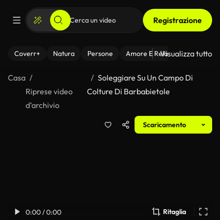
Registrazione
Visualizza tutto
Coverr+
Natura
Persone
Amore E Relazioni
Il Fitnes
Casa
Soleggiare Su Un Campo Di
Riprese video
Colture Di Barbabietole
d’archivio
Scaricamento
Ritaglia
0:00 / 0:00