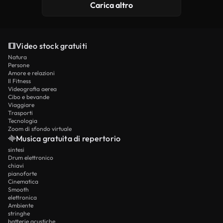
Carica altro
Video stock gratuiti
Natura
Persone
Amore e relazioni
Il Fitness
Videografia aerea
Cibo e bevande
Viaggiare
Trasporti
Tecnologia
Zoom di sfondo virtuale
Musica gratuita di repertorio
sintesi
Drum elettronico
chiavi
pianoforte
Cinematica
Smooth
elettronica
Ambiente
stringhe
batterie acustiche