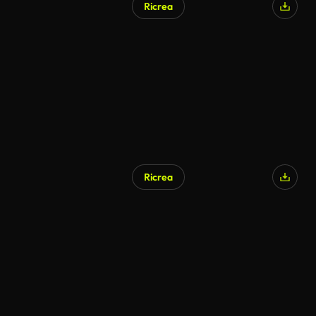
Ricrea
Generato da IA
Ricrea