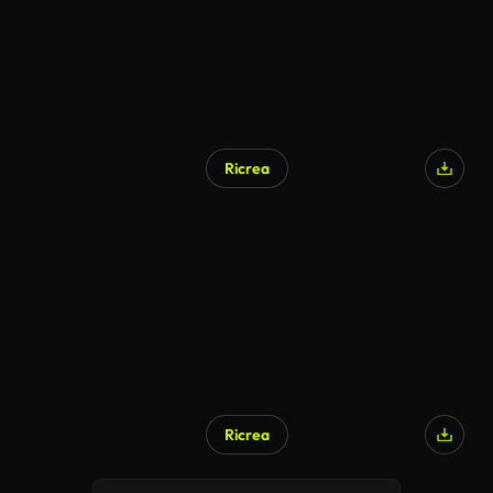
Ricrea
Generato da IA
Ricrea
Generato da IA