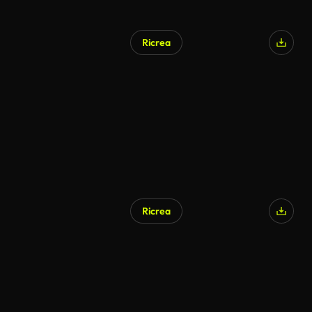
Ricrea
Ricrea